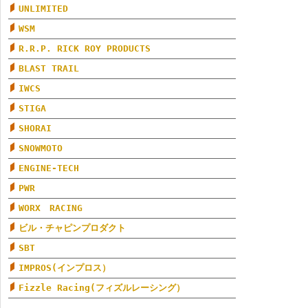
UNLIMITED
WSM
R.R.P. RICK ROY PRODUCTS
BLAST TRAIL
IWCS
STIGA
SHORAI
SNOWMOTO
ENGINE-TECH
PWR
WORX RACING
ビル・チャピンプロダクト
SBT
IMPROS(インプロス）
Fizzle Racing(フィズルレーシング）