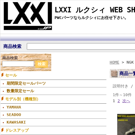
LXXI ルクシィ WEB SH
PWCパーツならルクシィにお任せ下さい。
商品検索
商品検索
HOME
> NGK
商品一
セール
期間限定セールパーツ
説明付き 
数量限定セール
1件～10件
モデル別（機種別）
1
2
次へ
YAMAHA
SEADOO
KAWASAKI
ドレスアップ