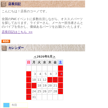
店長日記
こんにちは！店長のコーノです。
全国のPWCイベントに多数出没しながら、オススメパーツ
を探しております。ライダーさん、メーカー担当者さんと
のパイプを生かし、価値あるパーツをお届けいたします。
店長日記はこちら >>
カレンダー
＜
2026年8月
＞
日
月
火
水
木
金
土
1
2
3
4
5
6
7
8
9
10
11
12
13
14
15
16
17
18
19
20
21
22
23
24
25
26
27
28
29
30
31
今日