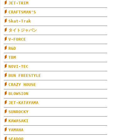
JET-TRIM
CRAFTSMAN'S
Skat-Trak
タイトジャパン
V-FORCE
R&D
TBM
NOVI-TEC
BUN FREESTYLE
CRAZY HOUSE
BLOWSION
JET-KATAYAMA
SUNROCKY
KAWASAKI
YAMAHA
SEADOO