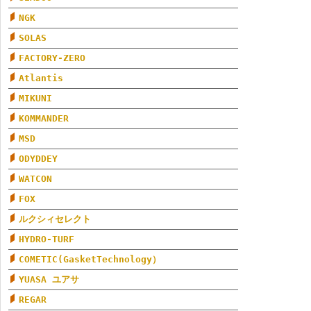
NGK
SOLAS
FACTORY-ZERO
Atlantis
MIKUNI
KOMMANDER
MSD
ODYDDEY
WATCON
FOX
ルクシィセレクト
HYDRO-TURF
COMETIC(GasketTechnology）
YUASA ユアサ
REGAR