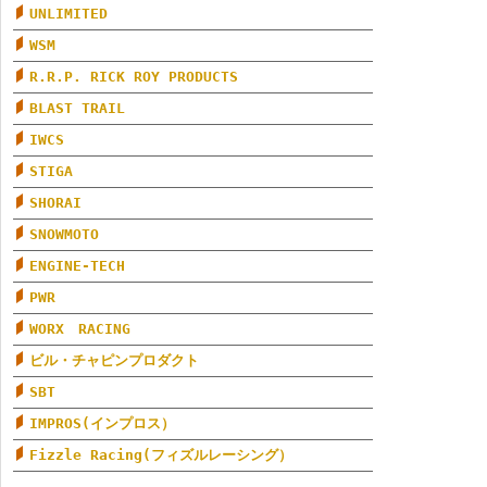
UNLIMITED
WSM
R.R.P. RICK ROY PRODUCTS
BLAST TRAIL
IWCS
STIGA
SHORAI
SNOWMOTO
ENGINE-TECH
PWR
WORX RACING
ビル・チャピンプロダクト
SBT
IMPROS(インプロス）
Fizzle Racing(フィズルレーシング）