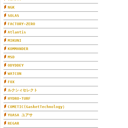
NGK
SOLAS
FACTORY-ZERO
Atlantis
MIKUNI
KOMMANDER
MSD
ODYDDEY
WATCON
FOX
ルクシィセレクト
HYDRO-TURF
COMETIC(GasketTechnology）
YUASA ユアサ
REGAR