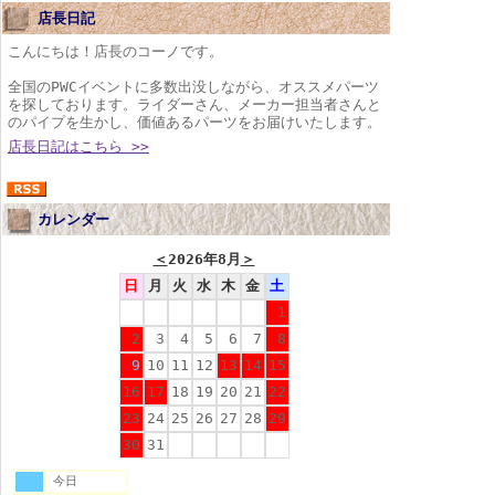
店長日記
こんにちは！店長のコーノです。
全国のPWCイベントに多数出没しながら、オススメパーツ
を探しております。ライダーさん、メーカー担当者さんと
のパイプを生かし、価値あるパーツをお届けいたします。
店長日記はこちら >>
カレンダー
＜
2026年8月
＞
日
月
火
水
木
金
土
1
2
3
4
5
6
7
8
9
10
11
12
13
14
15
16
17
18
19
20
21
22
23
24
25
26
27
28
29
30
31
今日