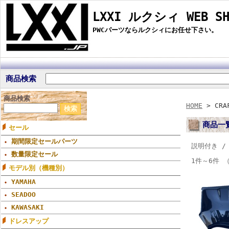
LXXI ルクシィ WEB SH
PWCパーツならルクシィにお任せ下さい。
商品検索
商品検索
HOME
> CRAF
商品一
セール
期間限定セールパーツ
説明付き 
数量限定セール
1件～6件 
モデル別（機種別）
YAMAHA
SEADOO
KAWASAKI
ドレスアップ