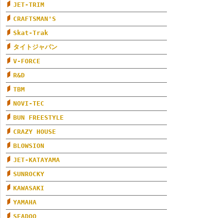
JET-TRIM
CRAFTSMAN'S
Skat-Trak
タイトジャパン
V-FORCE
R&D
TBM
NOVI-TEC
BUN FREESTYLE
CRAZY HOUSE
BLOWSION
JET-KATAYAMA
SUNROCKY
KAWASAKI
YAMAHA
SEADOO