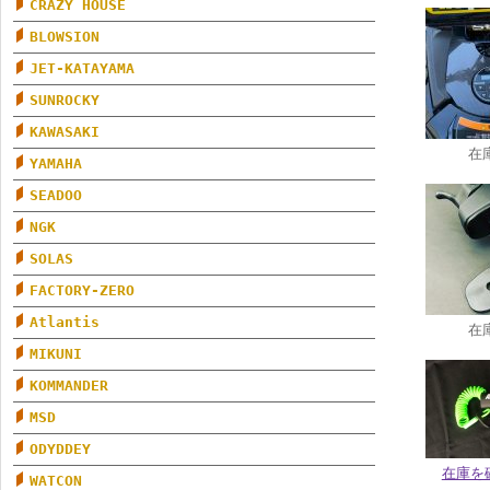
CRAZY HOUSE
BLOWSION
JET-KATAYAMA
SUNROCKY
KAWASAKI
在
YAMAHA
SEADOO
NGK
SOLAS
FACTORY-ZERO
Atlantis
在
MIKUNI
KOMMANDER
MSD
ODYDDEY
在庫を
WATCON