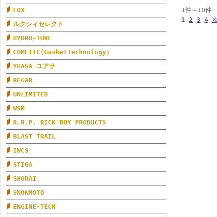
FOX
1件～10件
1
2
3
4
ルクシィセレクト
HYDRO-TURF
COMETIC(GasketTechnology）
YUASA ユアサ
REGAR
UNLIMITED
WSM
R.R.P. RICK ROY PRODUCTS
BLAST TRAIL
IWCS
STIGA
SHORAI
SNOWMOTO
ENGINE-TECH