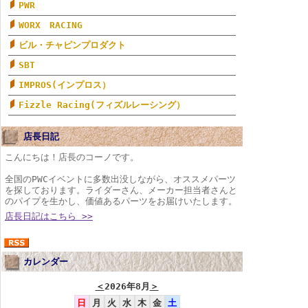
PWR
WORX RACING
ビル・チャピンプロダクト
SBT
IMPROS(インプロス）
Fizzle Racing(フィズルレーシング）
店長日記
こんにちは！店長のコーノです。
全国のPWCイベントに多数出没しながら、オススメパーツ
を探しております。ライダーさん、メーカー担当者さんと
のパイプを生かし、価値あるパーツをお届けいたします。
店長日記はこちら >>
カレンダー
＜
2026年8月
＞
日
月
火
水
木
金
土