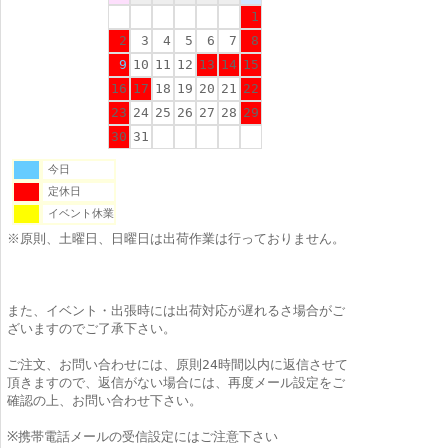
1
2
3
4
5
6
7
8
9
10
11
12
13
14
15
16
17
18
19
20
21
22
23
24
25
26
27
28
29
30
31
今日
定休日
イベント休業
※原則、土曜日、日曜日は出荷作業は行っておりません。
また、イベント・出張時には出荷対応が遅れるさ場合がご
ざいますのでご了承下さい。
ご注文、お問い合わせには、原則24時間以内に返信させて
頂きますので、返信がない場合には、再度メール設定をご
確認の上、お問い合わせ下さい。
※携帯電話メールの受信設定にはご注意下さい