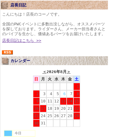
店長日記
こんにちは！店長のコーノです。
全国のPWCイベントに多数出没しながら、オススメパーツ
を探しております。ライダーさん、メーカー担当者さんと
のパイプを生かし、価値あるパーツをお届けいたします。
店長日記はこちら >>
カレンダー
＜
2026年8月
＞
日
月
火
水
木
金
土
1
2
3
4
5
6
7
8
9
10
11
12
13
14
15
16
17
18
19
20
21
22
23
24
25
26
27
28
29
30
31
今日