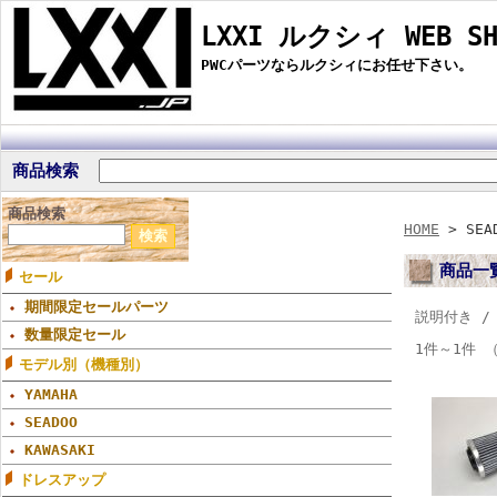
LXXI ルクシィ WEB SH
PWCパーツならルクシィにお任せ下さい。
商品検索
商品検索
HOME
> SEA
商品一
セール
期間限定セールパーツ
説明付き 
数量限定セール
1件～1件 
モデル別（機種別）
YAMAHA
SEADOO
KAWASAKI
ドレスアップ