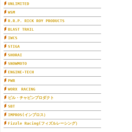
UNLIMITED
WSM
R.R.P. RICK ROY PRODUCTS
BLAST TRAIL
IWCS
STIGA
SHORAI
SNOWMOTO
ENGINE-TECH
PWR
WORX RACING
ビル・チャピンプロダクト
SBT
IMPROS(インプロス）
Fizzle Racing(フィズルレーシング）