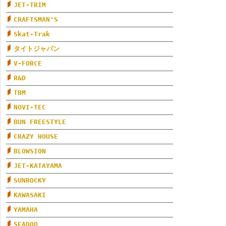
JET-TRIM
CRAFTSMAN'S
Skat-Trak
タイトジャパン
V-FORCE
R&D
TBM
NOVI-TEC
BUN FREESTYLE
CRAZY HOUSE
BLOWSION
JET-KATAYAMA
SUNROCKY
KAWASAKI
YAMAHA
SEADOO