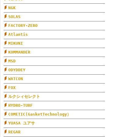
NGK
SOLAS
FACTORY-ZERO
Atlantis
MIKUNI
KOMMANDER
MSD
ODYDDEY
WATCON
FOX
ルクシィセレクト
HYDRO-TURF
COMETIC(GasketTechnology）
YUASA ユアサ
REGAR