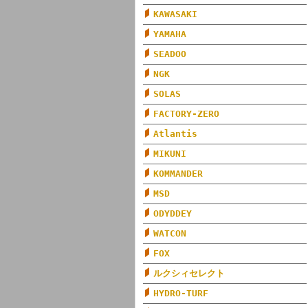
KAWASAKI
YAMAHA
SEADOO
NGK
SOLAS
FACTORY-ZERO
Atlantis
MIKUNI
KOMMANDER
MSD
ODYDDEY
WATCON
FOX
ルクシィセレクト
HYDRO-TURF