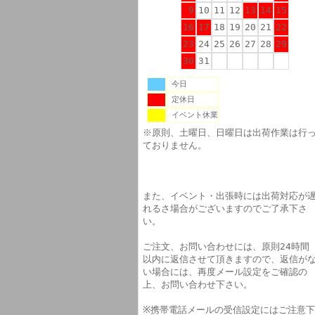
9
10
11
12
13
14
15
16
17
18
19
20
21
22
23
24
25
26
27
28
29
30
31
今日
定休日
イベント休業
※原則、土曜日、日曜日は出荷作業は行
ておりません。
また、イベント・出張時には出荷対応が
れるさ場合がございますのでご了承下さ
い。
ご注文、お問い合わせには、原則24時間
以内に返信させて頂きますので、返信が
い場合には、再度メール設定をご確認の
上、お問い合わせ下さい。
※携帯電話メールの受信設定にはご注意下