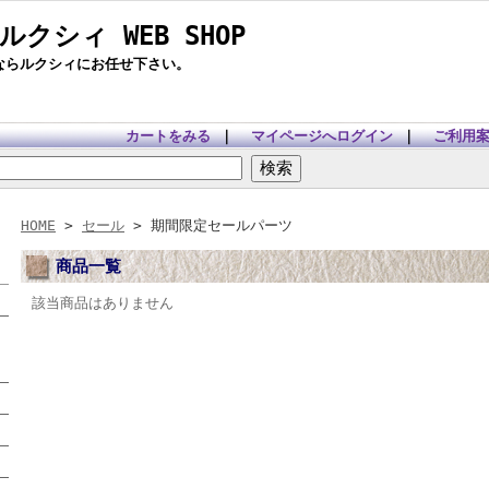
 ルクシィ WEB SHOP
ツならルクシィにお任せ下さい。
カートをみる
｜
マイページへログイン
｜
ご利用
HOME
>
セール
> 期間限定セールパーツ
商品一覧
該当商品はありません