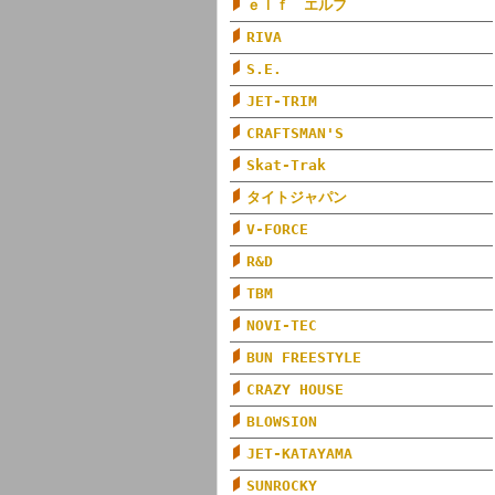
ｅｌｆ エルフ
RIVA
S.E.
JET-TRIM
CRAFTSMAN'S
Skat-Trak
タイトジャパン
V-FORCE
R&D
TBM
NOVI-TEC
BUN FREESTYLE
CRAZY HOUSE
BLOWSION
JET-KATAYAMA
SUNROCKY