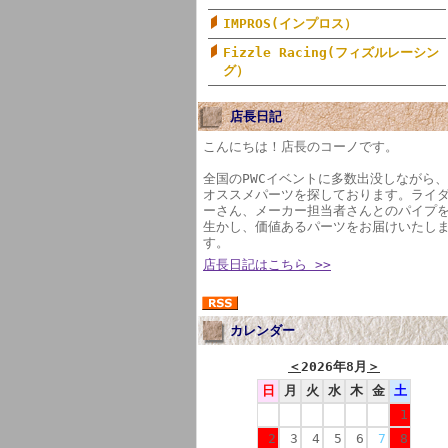
IMPROS(インプロス）
Fizzle Racing(フィズルレーシン
グ）
店長日記
こんにちは！店長のコーノです。
全国のPWCイベントに多数出没しながら、
オススメパーツを探しております。ライ
ーさん、メーカー担当者さんとのパイプ
生かし、価値あるパーツをお届けいたし
す。
店長日記はこちら >>
カレンダー
＜
2026年8月
＞
日
月
火
水
木
金
土
1
2
3
4
5
6
7
8