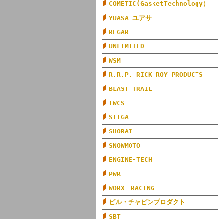
COMETIC(GasketTechnology）
YUASA ユアサ
REGAR
UNLIMITED
WSM
R.R.P. RICK ROY PRODUCTS
BLAST TRAIL
IWCS
STIGA
SHORAI
SNOWMOTO
ENGINE-TECH
PWR
WORX RACING
ビル・チャピンプロダクト
SBT