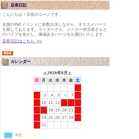
店長日記
こんにちは！店長のコーノです。
全国のPWCイベントに多数出没しながら、オススメパーツ
を探しております。ライダーさん、メーカー担当者さんと
のパイプを生かし、価値あるパーツをお届けいたします。
店長日記はこちら >>
カレンダー
＜
2026年8月
＞
日
月
火
水
木
金
土
1
2
3
4
5
6
7
8
9
10
11
12
13
14
15
16
17
18
19
20
21
22
23
24
25
26
27
28
29
30
31
今日