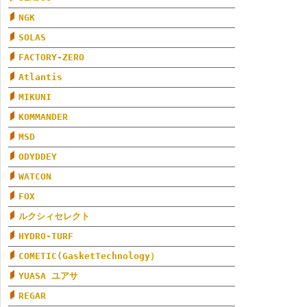
NGK
SOLAS
FACTORY-ZERO
Atlantis
MIKUNI
KOMMANDER
MSD
ODYDDEY
WATCON
FOX
ルクシィセレクト
HYDRO-TURF
COMETIC(GasketTechnology）
YUASA ユアサ
REGAR