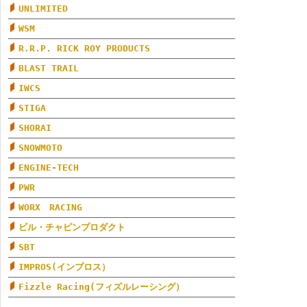
UNLIMITED
WSM
R.R.P. RICK ROY PRODUCTS
BLAST TRAIL
IWCS
STIGA
SHORAI
SNOWMOTO
ENGINE-TECH
PWR
WORX RACING
ビル・チャピンプロダクト
SBT
IMPROS(インプロス）
Fizzle Racing(フィズルレーシング）