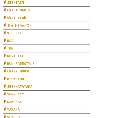
JET-TRIM
CRAFTSMAN'S
Skat-Trak
タイトジャパン
V-FORCE
R&D
TBM
NOVI-TEC
BUN FREESTYLE
CRAZY HOUSE
BLOWSION
JET-KATAYAMA
SUNROCKY
KAWASAKI
YAMAHA
SEADOO