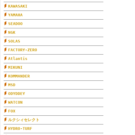
KAWASAKI
YAMAHA
SEADOO
NGK
SOLAS
FACTORY-ZERO
Atlantis
MIKUNI
KOMMANDER
MSD
ODYDDEY
WATCON
FOX
ルクシィセレクト
HYDRO-TURF