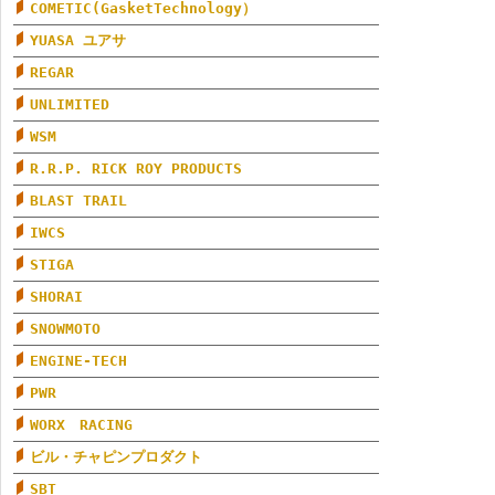
COMETIC(GasketTechnology）
YUASA ユアサ
REGAR
UNLIMITED
WSM
R.R.P. RICK ROY PRODUCTS
BLAST TRAIL
IWCS
STIGA
SHORAI
SNOWMOTO
ENGINE-TECH
PWR
WORX RACING
ビル・チャピンプロダクト
SBT