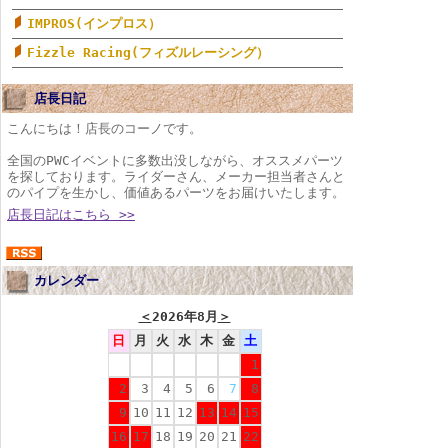
IMPROS(インプロス）
Fizzle Racing(フィズルレーシング）
店長日記
こんにちは！店長のコーノです。
全国のPWCイベントに多数出没しながら、オススメパーツ
を探しております。ライダーさん、メーカー担当者さんと
のパイプを生かし、価値あるパーツをお届けいたします。
店長日記はこちら >>
カレンダー
＜
2026年8月
＞
日
月
火
水
木
金
土
1
2
3
4
5
6
7
8
9
10
11
12
13
14
15
16
17
18
19
20
21
22