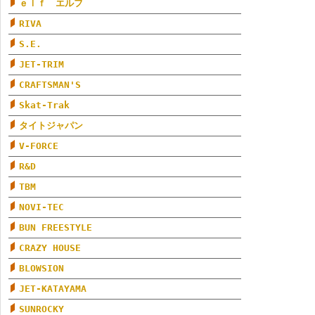
ｅｌｆ エルフ
RIVA
S.E.
JET-TRIM
CRAFTSMAN'S
Skat-Trak
タイトジャパン
V-FORCE
R&D
TBM
NOVI-TEC
BUN FREESTYLE
CRAZY HOUSE
BLOWSION
JET-KATAYAMA
SUNROCKY