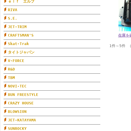
ｅｌｆ エルフ
RIVA
S.E.
JET-TRIM
CRAFTSMAN'S
在庫を
Skat-Trak
1件～5件 
タイトジャパン
V-FORCE
R&D
TBM
NOVI-TEC
BUN FREESTYLE
CRAZY HOUSE
BLOWSION
JET-KATAYAMA
SUNROCKY