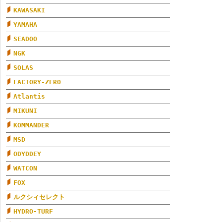
KAWASAKI
YAMAHA
SEADOO
NGK
SOLAS
FACTORY-ZERO
Atlantis
MIKUNI
KOMMANDER
MSD
ODYDDEY
WATCON
FOX
ルクシィセレクト
HYDRO-TURF