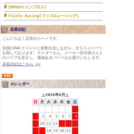
IMPROS(インプロス）
Fizzle Racing(フィズルレーシング）
店長日記
こんにちは！店長のコーノです。
全国のPWCイベントに多数出没しながら、オススメパーツ
を探しております。ライダーさん、メーカー担当者さんと
のパイプを生かし、価値あるパーツをお届けいたします。
店長日記はこちら >>
カレンダー
＜
2026年8月
＞
日
月
火
水
木
金
土
1
2
3
4
5
6
7
8
9
10
11
12
13
14
15
16
17
18
19
20
21
22