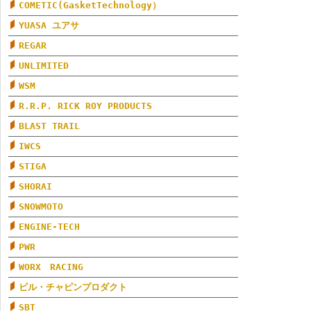
COMETIC(GasketTechnology）
YUASA ユアサ
REGAR
UNLIMITED
WSM
R.R.P. RICK ROY PRODUCTS
BLAST TRAIL
IWCS
STIGA
SHORAI
SNOWMOTO
ENGINE-TECH
PWR
WORX RACING
ビル・チャピンプロダクト
SBT