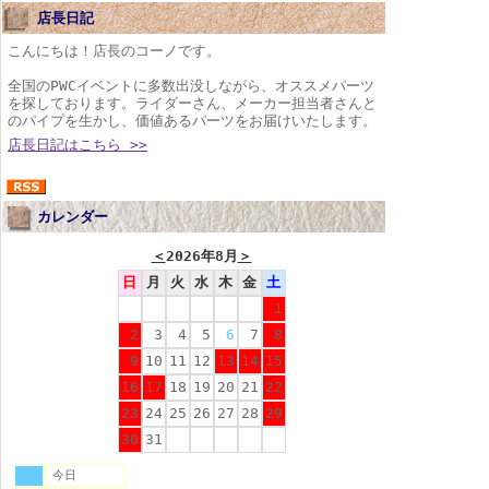
店長日記
こんにちは！店長のコーノです。
全国のPWCイベントに多数出没しながら、オススメパーツ
を探しております。ライダーさん、メーカー担当者さんと
のパイプを生かし、価値あるパーツをお届けいたします。
店長日記はこちら >>
カレンダー
＜
2026年8月
＞
日
月
火
水
木
金
土
1
2
3
4
5
6
7
8
9
10
11
12
13
14
15
16
17
18
19
20
21
22
23
24
25
26
27
28
29
30
31
今日