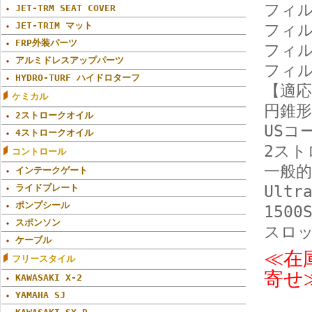
フィル
JET-TRM SEAT COVER
JET-TRIM マット
フィル
FRP外装パーツ
フィル
アルミドレスアップパーツ
フィル
HYDRO-TURF ハイドロターフ
【適応
ケミカル
円錐
2ストロークオイル
USコ
4ストロークオイル
2ス
コントロール
一般的
インテークゲート
ライドプレート
Ultr
ポンプシール
1500
スポンソン
スロ
ケーブル
≪在
フリースタイル
寄せ
KAWASAKI X-2
YAMAHA SJ