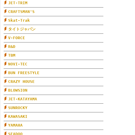
JET-TRIM
CRAFTSMAN'S
Skat-Trak
タイトジャパン
V-FORCE
R&D
TBM
NOVI-TEC
BUN FREESTYLE
CRAZY HOUSE
BLOWSION
JET-KATAYAMA
SUNROCKY
KAWASAKI
YAMAHA
SEADOO