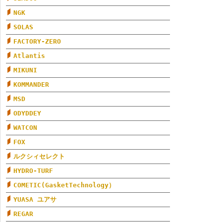
NGK
SOLAS
FACTORY-ZERO
Atlantis
MIKUNI
KOMMANDER
MSD
ODYDDEY
WATCON
FOX
ルクシィセレクト
HYDRO-TURF
COMETIC(GasketTechnology）
YUASA ユアサ
REGAR