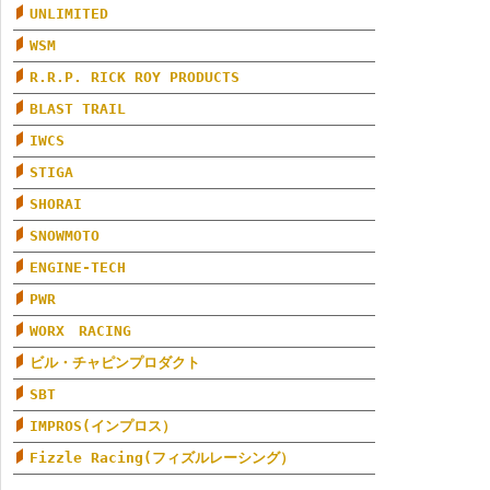
UNLIMITED
WSM
R.R.P. RICK ROY PRODUCTS
BLAST TRAIL
IWCS
STIGA
SHORAI
SNOWMOTO
ENGINE-TECH
PWR
WORX RACING
ビル・チャピンプロダクト
SBT
IMPROS(インプロス）
Fizzle Racing(フィズルレーシング）