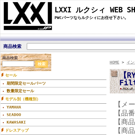
LXXI ルクシィ WEB SH
PWCパーツならルクシィにお任せ下さい。
商品検索
商品検索
HOME
>
イン
【RY
セール
Fi
期間限定セールパーツ
数量限定セール
モデル別（機種別）
【メー
YAMAHA
【品番】
SEADOO
【商
KAWASAKI
【商品
ドレスアップ