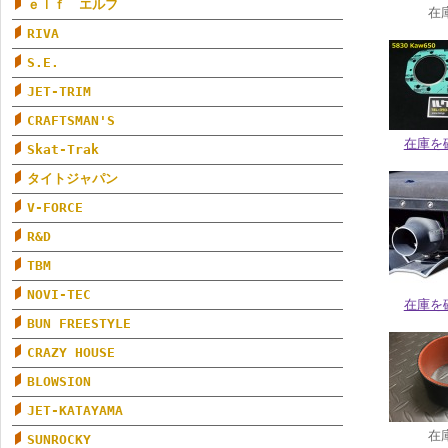
ｅｌｆ エルフ
在
RIVA
S.E.
JET-TRIM
CRAFTSMAN'S
在庫を
Skat-Trak
タイトジャパン
V-FORCE
R&D
TBM
NOVI-TEC
在庫を
BUN FREESTYLE
CRAZY HOUSE
BLOWSION
JET-KATAYAMA
在
SUNROCKY