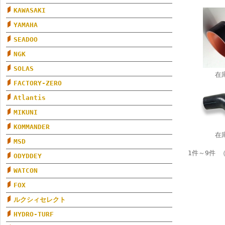
KAWASAKI
YAMAHA
SEADOO
NGK
SOLAS
在
FACTORY-ZERO
Atlantis
MIKUNI
KOMMANDER
在
MSD
1件～9件 
ODYDDEY
WATCON
FOX
ルクシィセレクト
HYDRO-TURF