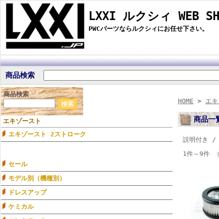
LXXI ルクシィ WEB SH
PWCパーツならルクシィにお任せ下さい。
商品検索
商品検索
HOME
>
エキ
商品一
エキゾースト
エキゾースト 2ストローク
説明付き 
1件～9件 
セール
モデル別（機種別）
ドレスアップ
ケミカル