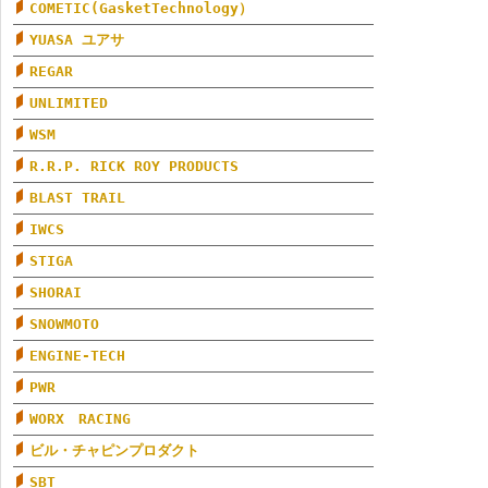
COMETIC(GasketTechnology）
YUASA ユアサ
REGAR
UNLIMITED
WSM
R.R.P. RICK ROY PRODUCTS
BLAST TRAIL
IWCS
STIGA
SHORAI
SNOWMOTO
ENGINE-TECH
PWR
WORX RACING
ビル・チャピンプロダクト
SBT