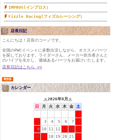
IMPROS(インプロス）
Fizzle Racing(フィズルレーシング）
店長日記
こんにちは！店長のコーノです。
全国のPWCイベントに多数出没しながら、オススメパーツ
を探しております。ライダーさん、メーカー担当者さんと
のパイプを生かし、価値あるパーツをお届けいたします。
店長日記はこちら >>
カレンダー
＜
2026年8月
＞
日
月
火
水
木
金
土
1
2
3
4
5
6
7
8
9
10
11
12
13
14
15
16
17
18
19
20
21
22