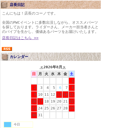
店長日記
こんにちは！店長のコーノです。
全国のPWCイベントに多数出没しながら、オススメパーツ
を探しております。ライダーさん、メーカー担当者さんと
のパイプを生かし、価値あるパーツをお届けいたします。
店長日記はこちら >>
カレンダー
＜
2026年8月
＞
日
月
火
水
木
金
土
1
2
3
4
5
6
7
8
9
10
11
12
13
14
15
16
17
18
19
20
21
22
23
24
25
26
27
28
29
30
31
今日