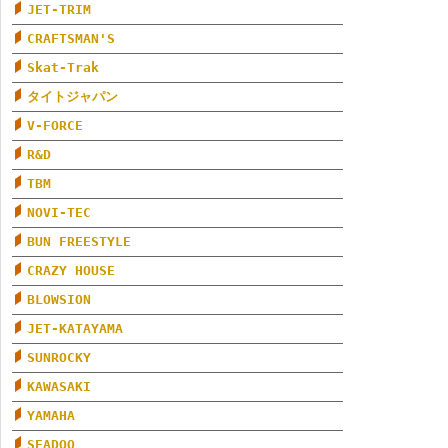
JET-TRIM
CRAFTSMAN'S
Skat-Trak
タイトジャパン
V-FORCE
R&D
TBM
NOVI-TEC
BUN FREESTYLE
CRAZY HOUSE
BLOWSION
JET-KATAYAMA
SUNROCKY
KAWASAKI
YAMAHA
SEADOO