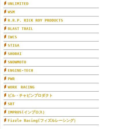
UNLIMITED
WSM
R.R.P. RICK ROY PRODUCTS
BLAST TRAIL
IWCS
STIGA
SHORAI
SNOWMOTO
ENGINE-TECH
PWR
WORX RACING
ビル・チャピンプロダクト
SBT
IMPROS(インプロス）
Fizzle Racing(フィズルレーシング）