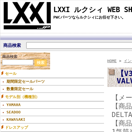
LXXI ルクシィ WEB SH
PWCパーツならルクシィにお任せ下さい。
商品検索
商品検索
HOME
>
イン
【V3
セール
VAL
期間限定セールパーツ
数量限定セール
【メーカ
モデル別（機種別）
【商品
YAMAHA
SEADOO
DELT
KAWASAKI
【商品
ドレスアップ
1気筒