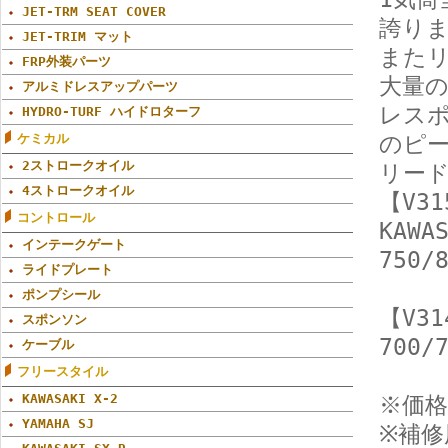
JET-TRM SEAT COVER
誇り
JET-TRIM マット
また
FRP外装パーツ
大量
アルミドレスアップパーツ
レス
HYDRO-TURF ハイドロターフ
ケミカル
のピ
2ストロークオイル
リー
4ストロークオイル
【V31
コントロール
KAWA
インテークゲート
750/
ライドプレート
ポンプシール
【V31
スポンソン
700/
ケーブル
フリースタイル
KAWASAKI X-2
※価格
YAMAHA SJ
※補修