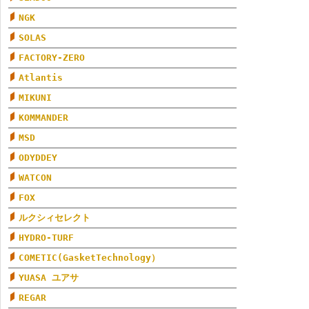
NGK
SOLAS
FACTORY-ZERO
Atlantis
MIKUNI
KOMMANDER
MSD
ODYDDEY
WATCON
FOX
ルクシィセレクト
HYDRO-TURF
COMETIC(GasketTechnology）
YUASA ユアサ
REGAR