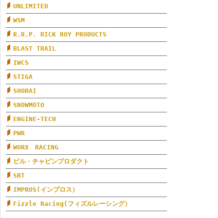
UNLIMITED
WSM
R.R.P. RICK ROY PRODUCTS
BLAST TRAIL
IWCS
STIGA
SHORAI
SNOWMOTO
ENGINE-TECH
PWR
WORX RACING
ビル・チャピンプロダクト
SBT
IMPROS(インプロス）
Fizzle Racing(フィズルレーシング）