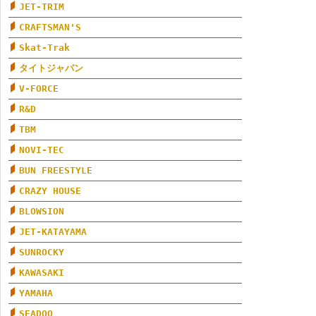
JET-TRIM
CRAFTSMAN'S
Skat-Trak
タイトジャパン
V-FORCE
R&D
TBM
NOVI-TEC
BUN FREESTYLE
CRAZY HOUSE
BLOWSION
JET-KATAYAMA
SUNROCKY
KAWASAKI
YAMAHA
SEADOO