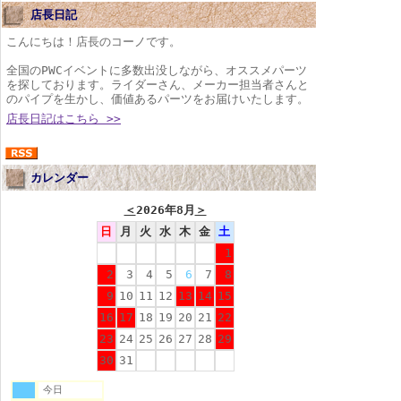
店長日記
こんにちは！店長のコーノです。
全国のPWCイベントに多数出没しながら、オススメパーツ
を探しております。ライダーさん、メーカー担当者さんと
のパイプを生かし、価値あるパーツをお届けいたします。
店長日記はこちら >>
カレンダー
＜
2026年8月
＞
日
月
火
水
木
金
土
1
2
3
4
5
6
7
8
9
10
11
12
13
14
15
16
17
18
19
20
21
22
23
24
25
26
27
28
29
30
31
今日