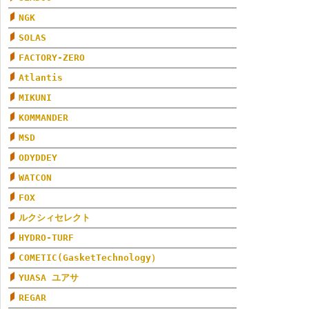
NGK
SOLAS
FACTORY-ZERO
Atlantis
MIKUNI
KOMMANDER
MSD
ODYDDEY
WATCON
FOX
ルクシィセレクト
HYDRO-TURF
COMETIC(GasketTechnology）
YUASA ユアサ
REGAR