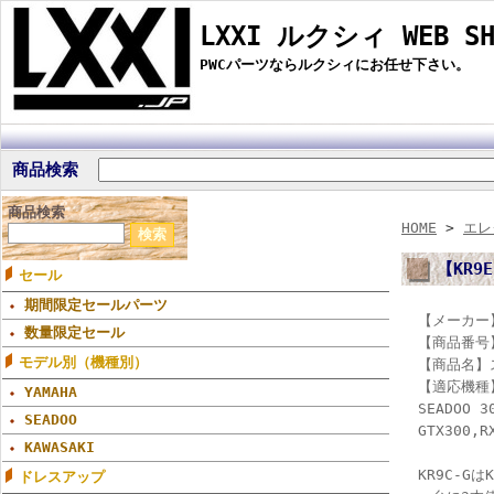
LXXI ルクシィ WEB SH
PWCパーツならルクシィにお任せ下さい。
商品検索
商品検索
HOME
>
エレ
【KR9
セール
期間限定セールパーツ
【メーカー】
数量限定セール
【商品番号】
モデル別（機種別）
【商品名】
【適応機種
YAMAHA
SEADOO 
SEADOO
GTX300,R
KAWASAKI
KR9C-G
ドレスアップ