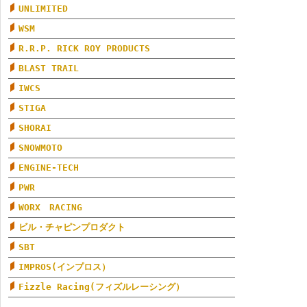
UNLIMITED
WSM
R.R.P. RICK ROY PRODUCTS
BLAST TRAIL
IWCS
STIGA
SHORAI
SNOWMOTO
ENGINE-TECH
PWR
WORX RACING
ビル・チャピンプロダクト
SBT
IMPROS(インプロス）
Fizzle Racing(フィズルレーシング）