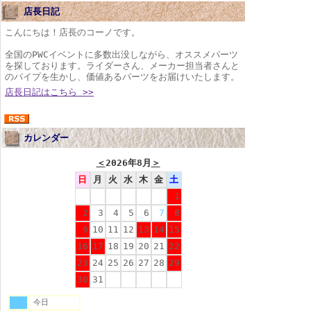
店長日記
こんにちは！店長のコーノです。
全国のPWCイベントに多数出没しながら、オススメパーツ
を探しております。ライダーさん、メーカー担当者さんと
のパイプを生かし、価値あるパーツをお届けいたします。
店長日記はこちら >>
カレンダー
＜
2026年8月
＞
日
月
火
水
木
金
土
1
2
3
4
5
6
7
8
9
10
11
12
13
14
15
16
17
18
19
20
21
22
23
24
25
26
27
28
29
30
31
今日