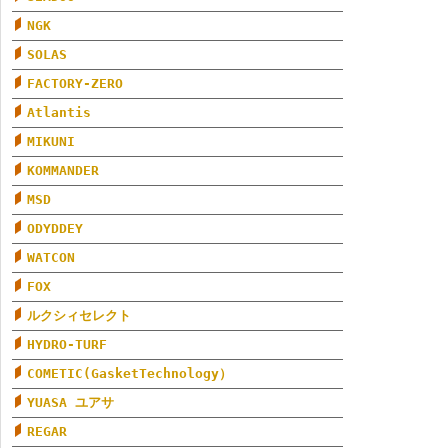
NGK
SOLAS
FACTORY-ZERO
Atlantis
MIKUNI
KOMMANDER
MSD
ODYDDEY
WATCON
FOX
ルクシィセレクト
HYDRO-TURF
COMETIC(GasketTechnology）
YUASA ユアサ
REGAR