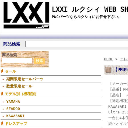
LXXI ルクシィ WEB SH
PWCパーツならルクシィにお任せ下さい。
商品検索
商品検索
HOME
>
エレ
【PMR
セール
期間限定セールパーツ
【メーカー】
数量限定セール
【品番】PM
モデル別（機種別）
【品名】 
【適応機種
YAMAHA
KAWASAKI
SEADOO
Ultra 2
KAWASAKI
一台に4本
純正オイル
ドレスアップ