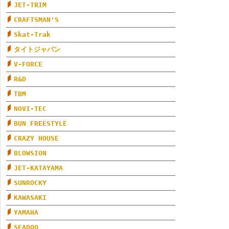
JET-TRIM
CRAFTSMAN'S
Skat-Trak
タイトジャパン
V-FORCE
R&D
TBM
NOVI-TEC
BUN FREESTYLE
CRAZY HOUSE
BLOWSION
JET-KATAYAMA
SUNROCKY
KAWASAKI
YAMAHA
SEADOO