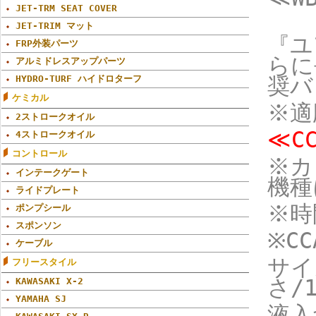
JET-TRM SEAT COVER
JET-TRIM マット
『ユ
FRP外装パーツ
らに
アルミドレスアップパーツ
HYDRO-TURF ハイドロターフ
奨バ
ケミカル
※適
2ストロークオイル
≪CC
4ストロークオイル
コントロール
※カ
インテークゲート
機種
ライドプレート
※時
ポンプシール
スポンソン
※CC
ケーブル
サイ
フリースタイル
さ/1
KAWASAKI X-2
YAMAHA SJ
液入