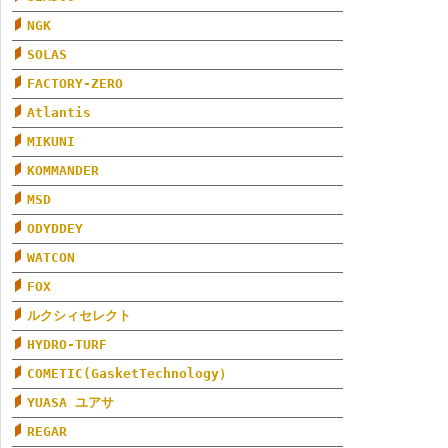
NGK
SOLAS
FACTORY-ZERO
Atlantis
MIKUNI
KOMMANDER
MSD
ODYDDEY
WATCON
FOX
ルクシィセレクト
HYDRO-TURF
COMETIC(GasketTechnology）
YUASA ユアサ
REGAR