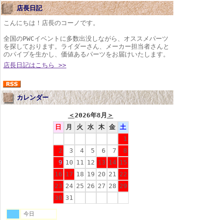
店長日記
こんにちは！店長のコーノです。
全国のPWCイベントに多数出没しながら、オススメパーツ
を探しております。ライダーさん、メーカー担当者さんと
のパイプを生かし、価値あるパーツをお届けいたします。
店長日記はこちら >>
カレンダー
＜
2026年8月
＞
日
月
火
水
木
金
土
1
2
3
4
5
6
7
8
9
10
11
12
13
14
15
16
17
18
19
20
21
22
23
24
25
26
27
28
29
30
31
今日