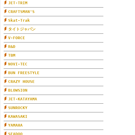
JET-TRIM
CRAFTSMAN'S
Skat-Trak
タイトジャパン
V-FORCE
R&D
TBM
NOVI-TEC
BUN FREESTYLE
CRAZY HOUSE
BLOWSION
JET-KATAYAMA
SUNROCKY
KAWASAKI
YAMAHA
SEADOO