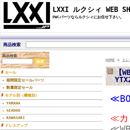
LXXI ルクシィ WEB SH
PWCパーツならルクシィにお任せ下さい。
商品検索
商品検索
HOME
>
エレ
【W
セール
YT
期間限定セールパーツ
数量限定セール
モデル別（機種別）
≪B
YAMAHA
SEADOO
≪カ
KAWASAKI
ドレスアップ
≪WB