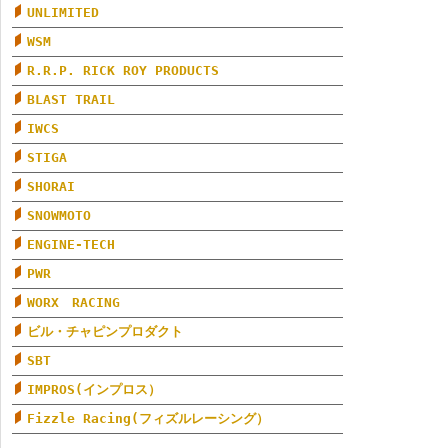
UNLIMITED
WSM
R.R.P. RICK ROY PRODUCTS
BLAST TRAIL
IWCS
STIGA
SHORAI
SNOWMOTO
ENGINE-TECH
PWR
WORX RACING
ビル・チャピンプロダクト
SBT
IMPROS(インプロス）
Fizzle Racing(フィズルレーシング）