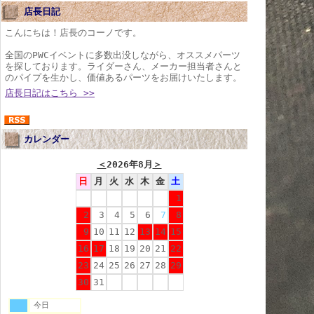
店長日記
こんにちは！店長のコーノです。
全国のPWCイベントに多数出没しながら、オススメパーツ
を探しております。ライダーさん、メーカー担当者さんと
のパイプを生かし、価値あるパーツをお届けいたします。
店長日記はこちら >>
カレンダー
＜
2026年8月
＞
日
月
火
水
木
金
土
1
2
3
4
5
6
7
8
9
10
11
12
13
14
15
16
17
18
19
20
21
22
23
24
25
26
27
28
29
30
31
今日