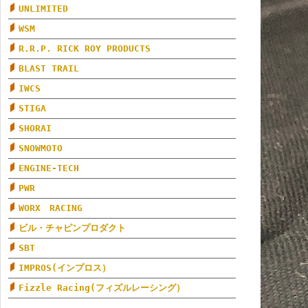
UNLIMITED
WSM
R.R.P. RICK ROY PRODUCTS
BLAST TRAIL
IWCS
STIGA
SHORAI
SNOWMOTO
ENGINE-TECH
PWR
WORX RACING
ビル・チャピンプロダクト
SBT
IMPROS(インプロス）
Fizzle Racing(フィズルレーシング）