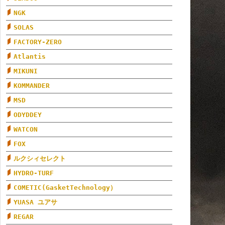
NGK
SOLAS
FACTORY-ZERO
Atlantis
MIKUNI
KOMMANDER
MSD
ODYDDEY
WATCON
FOX
ルクシィセレクト
HYDRO-TURF
COMETIC(GasketTechnology）
YUASA ユアサ
REGAR