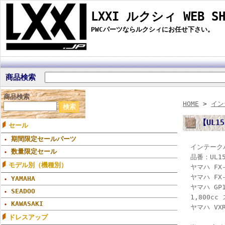
LXXI ルクシィ WEB SH
PWCパーツならルクシィにお任せ下さい。
商品検索
商品検索
HOME
>
イン
【UL
セール
期間限定セールパーツ
インテーク
数量限定セール
品番：UL15
モデル別（機種別）
ヤマハ FX-
ヤマハ FX-
YAMAHA
ヤマハ GP1
SEADOO
1,800c
KAWASAKI
ヤマハ VXR
ドレスアップ