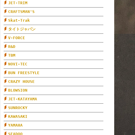
JET-TRIM
CRAFTSMAN'S
Skat-Trak
タイトジャパン
V-FORCE
R&D
TBM
NOVI-TEC
BUN FREESTYLE
CRAZY HOUSE
BLOWSION
JET-KATAYAMA
SUNROCKY
KAWASAKI
YAMAHA
SEADOO