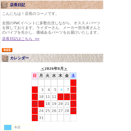
店長日記
こんにちは！店長のコーノです。
全国のPWCイベントに多数出没しながら、オススメパーツ
を探しております。ライダーさん、メーカー担当者さんと
のパイプを生かし、価値あるパーツをお届けいたします。
店長日記はこちら >>
カレンダー
＜
2026年8月
＞
日
月
火
水
木
金
土
1
2
3
4
5
6
7
8
9
10
11
12
13
14
15
16
17
18
19
20
21
22
23
24
25
26
27
28
29
30
31
今日