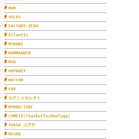
NGK
SOLAS
FACTORY-ZERO
Atlantis
MIKUNI
KOMMANDER
MSD
ODYDDEY
WATCON
FOX
ルクシィセレクト
HYDRO-TURF
COMETIC(GasketTechnology）
YUASA ユアサ
REGAR