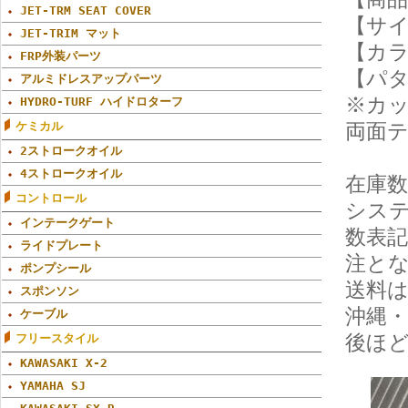
JET-TRM SEAT COVER
【サイ
JET-TRIM マット
【カ
FRP外装パーツ
【パ
アルミドレスアップパーツ
※カ
HYDRO-TURF ハイドロターフ
ケミカル
両面
2ストロークオイル
4ストロークオイル
在庫
コントロール
シス
インテークゲート
数表
ライドプレート
注と
ポンプシール
送料
スポンソン
沖縄・
ケーブル
後ほ
フリースタイル
KAWASAKI X-2
YAMAHA SJ