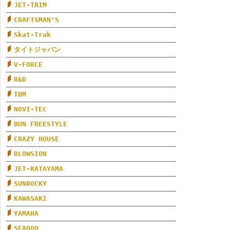
JET-TRIM
CRAFTSMAN'S
Skat-Trak
タイトジャパン
V-FORCE
R&D
TBM
NOVI-TEC
BUN FREESTYLE
CRAZY HOUSE
BLOWSION
JET-KATAYAMA
SUNROCKY
KAWASAKI
YAMAHA
SEADOO