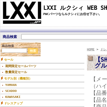
LXXI ルクシィ WEB SH
PWCパーツならルクシィにお任せ下さい。
商品検索
商品検索
HOME
>
ドレ
【S
セール
グル
期間限定セールパーツ
数量限定セール
【メー
モデル別（機種別）
（ハ
YAMAHA
SEADOO
【品番】
KAWASAKI
【品
ドレスアップ
【商品