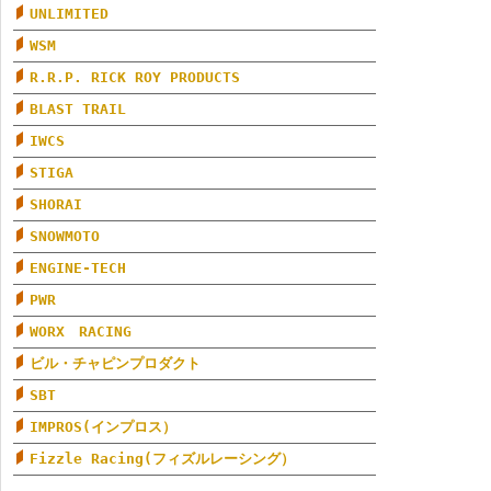
UNLIMITED
WSM
R.R.P. RICK ROY PRODUCTS
BLAST TRAIL
IWCS
STIGA
SHORAI
SNOWMOTO
ENGINE-TECH
PWR
WORX RACING
ビル・チャピンプロダクト
SBT
IMPROS(インプロス）
Fizzle Racing(フィズルレーシング）