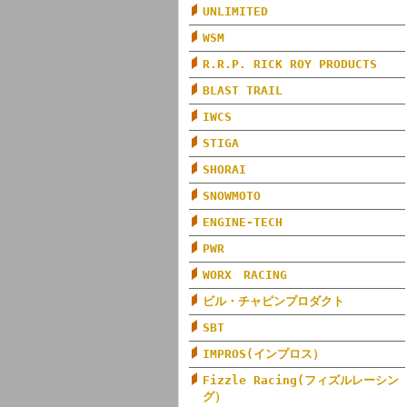
UNLIMITED
WSM
R.R.P. RICK ROY PRODUCTS
BLAST TRAIL
IWCS
STIGA
SHORAI
SNOWMOTO
ENGINE-TECH
PWR
WORX RACING
ビル・チャピンプロダクト
SBT
IMPROS(インプロス）
Fizzle Racing(フィズルレーシン
グ）