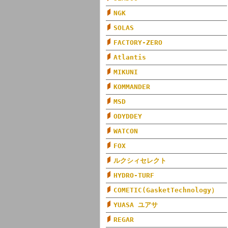
NGK
SOLAS
FACTORY-ZERO
Atlantis
MIKUNI
KOMMANDER
MSD
ODYDDEY
WATCON
FOX
ルクシィセレクト
HYDRO-TURF
COMETIC(GasketTechnology）
YUASA ユアサ
REGAR