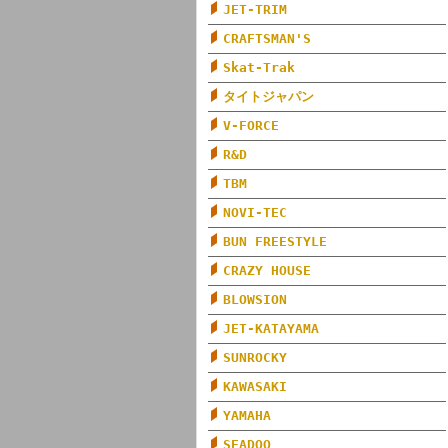
JET-TRIM
CRAFTSMAN'S
Skat-Trak
タイトジャパン
V-FORCE
R&D
TBM
NOVI-TEC
BUN FREESTYLE
CRAZY HOUSE
BLOWSION
JET-KATAYAMA
SUNROCKY
KAWASAKI
YAMAHA
SEADOO