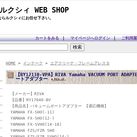
 ルクシィ WEB SHOP
ツならルクシィにお任せ下さい。
カートをみる
｜
マイページへログイン
｜
ご利用
HOME
>
インテーク
>
エアクリーナ・フレームアレスタ
【RY12110-VPA】RIVA Yamaha VACUUM PORT ADA
ートアダプター
【メーカー】RIVA
【品番】RY17040-BV
【商品名】バキュームポートアダプター 【適応機種】
YAMAHA FX-SHO(-11)
YAMAHA FX-SHO(12-)
YAMAHA FX-SVHO(14-18)
YAMAHA FZS/FZR SHO
YAMAHA FZS/FZR SVHO(14-)