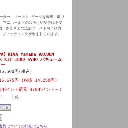
ーター、ブースト ゲージを簡単に取り
 マニホールドの穴あけや変更は不要
1 個、さまざまな追加ブーストおよび真
フ フィッティングが含まれています。
PA】RIVA Yamaha VACUUM
ER KIT 1800 SVHO バキューム
ター
16,500円(税込)
15,675円 (税抜 14,250円)
[ポイント還元 470ポイント～]
組
返品についての詳細はこちら