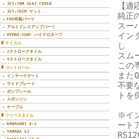
JET-TRM SEAT COVER
【適応
JET-TRIM マット
純正
FRP外装パーツ
スー
アルミドレスアップパーツ
イン
HYDRO-TURF ハイドロターフ
ケミカル
し
2ストロークオイル
スム
4ストロークオイル
この
コントロール
また
インテークゲート
不要
ライドプレート
ポンプシール
トを
スポンソン
ケーブル
※イ
フリースタイル
ート
KAWASAKI X-2
YAMAHA SJ
RS1