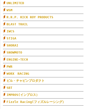
UNLIMITED
WSM
R.R.P. RICK ROY PRODUCTS
BLAST TRAIL
IWCS
STIGA
SHORAI
SNOWMOTO
ENGINE-TECH
PWR
WORX RACING
ビル・チャピンプロダクト
SBT
IMPROS(インプロス）
Fizzle Racing(フィズルレーシング）