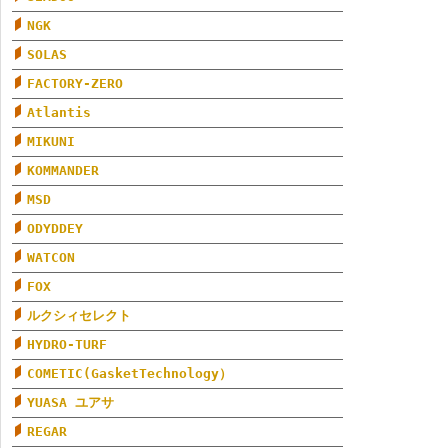
NGK
SOLAS
FACTORY-ZERO
Atlantis
MIKUNI
KOMMANDER
MSD
ODYDDEY
WATCON
FOX
ルクシィセレクト
HYDRO-TURF
COMETIC(GasketTechnology）
YUASA ユアサ
REGAR