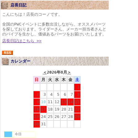
店長日記
こんにちは！店長のコーノです。
全国のPWCイベントに多数出没しながら、オススメパーツ
を探しております。ライダーさん、メーカー担当者さんと
のパイプを生かし、価値あるパーツをお届けいたします。
店長日記はこちら >>
カレンダー
＜
2026年8月
＞
日
月
火
水
木
金
土
1
2
3
4
5
6
7
8
9
10
11
12
13
14
15
16
17
18
19
20
21
22
23
24
25
26
27
28
29
30
31
今日