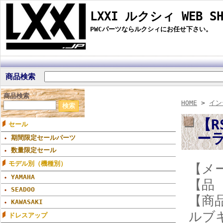
LXXI ルクシィ WEB SH
PWCパーツならルクシィにお任せ下さい。
商品検索
商品検索
HOME
>
イン
【R
セール
ー
期間限定セールパーツ
数量限定セール
モデル別（機種別）
【メー
YAMAHA
【品 
SEADOO
【商
KAWASAKI
ルブ
ドレスアップ