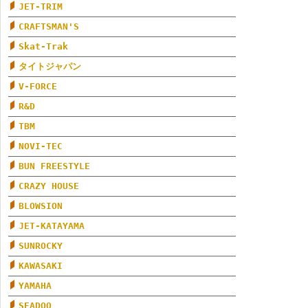
JET-TRIM
CRAFTSMAN'S
Skat-Trak
タイトジャパン
V-FORCE
R&D
TBM
NOVI-TEC
BUN FREESTYLE
CRAZY HOUSE
BLOWSION
JET-KATAYAMA
SUNROCKY
KAWASAKI
YAMAHA
SEADOO