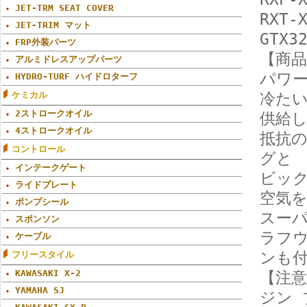
JET-TRM SEAT COVER
RXT-
JET-TRIM マット
GTX3
FRP外装パーツ
【商品
アルミドレスアップパーツ
パワ
HYDRO-TURF ハイドロターフ
冷た
ケミカル
2ストロークオイル
供給
4ストロークオイル
抵抗
コントロール
グと
インテークゲート
ビッ
ライドプレート
空気
ポンプシール
スー
スポンソン
ラフ
ケーブル
ンも
フリースタイル
KAWASAKI X-2
【注
YAMAHA SJ
ジン 