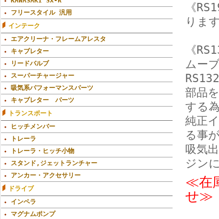
KAWASAKI SX-R
《RS
フリースタイル 汎用
りま
インテーク
エアクリーナ・フレームアレスタ
《RS1
キャブレター
ムー
リードバルブ
RS1
スーパーチャージャー
吸気系パフォーマンスパーツ
部品
キャブレター パーツ
する
トランスポート
純正
ヒッチメンバー
る事
トレーラ
吸気
トレーラ・ヒッチ小物
ジン
スタンド,ジェットランチャー
アンカー・アクセサリー
≪在
ドライブ
せ≫
インペラ
マグナムポンプ