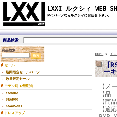
LXXI ルクシィ WEB SH
PWCパーツならルクシィにお任せ下さい。
商品検索
商品検索
HOME
>
イン
【R
セール
ー
期間限定セールパーツ
数量限定セール
【メー
モデル別（機種別）
【品 
YAMAHA
SEADOO
【商
KAWASAKI
【適応
ドレスアップ
RXP-