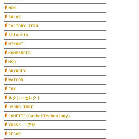
NGK
SOLAS
FACTORY-ZERO
Atlantis
MIKUNI
KOMMANDER
MSD
ODYDDEY
WATCON
FOX
ルクシィセレクト
HYDRO-TURF
COMETIC(GasketTechnology）
YUASA ユアサ
REGAR