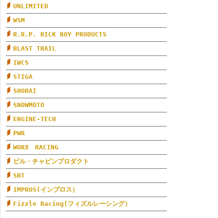
UNLIMITED
WSM
R.R.P. RICK ROY PRODUCTS
BLAST TRAIL
IWCS
STIGA
SHORAI
SNOWMOTO
ENGINE-TECH
PWR
WORX RACING
ビル・チャピンプロダクト
SBT
IMPROS(インプロス）
Fizzle Racing(フィズルレーシング）