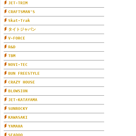
JET-TRIM
CRAFTSMAN'S
Skat-Trak
タイトジャパン
V-FORCE
R&D
TBM
NOVI-TEC
BUN FREESTYLE
CRAZY HOUSE
BLOWSION
JET-KATAYAMA
SUNROCKY
KAWASAKI
YAMAHA
SEADOO