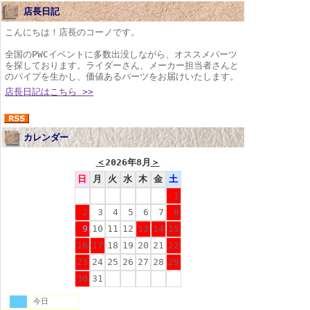
店長日記
こんにちは！店長のコーノです。
全国のPWCイベントに多数出没しながら、オススメパーツ
を探しております。ライダーさん、メーカー担当者さんと
のパイプを生かし、価値あるパーツをお届けいたします。
店長日記はこちら >>
カレンダー
＜
2026年8月
＞
日
月
火
水
木
金
土
1
2
3
4
5
6
7
8
9
10
11
12
13
14
15
16
17
18
19
20
21
22
23
24
25
26
27
28
29
30
31
今日