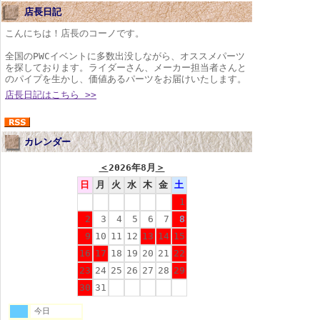
店長日記
こんにちは！店長のコーノです。
全国のPWCイベントに多数出没しながら、オススメパーツ
を探しております。ライダーさん、メーカー担当者さんと
のパイプを生かし、価値あるパーツをお届けいたします。
店長日記はこちら >>
カレンダー
＜
2026年8月
＞
日
月
火
水
木
金
土
1
2
3
4
5
6
7
8
9
10
11
12
13
14
15
16
17
18
19
20
21
22
23
24
25
26
27
28
29
30
31
今日