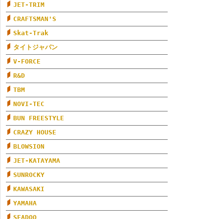
JET-TRIM
CRAFTSMAN'S
Skat-Trak
タイトジャパン
V-FORCE
R&D
TBM
NOVI-TEC
BUN FREESTYLE
CRAZY HOUSE
BLOWSION
JET-KATAYAMA
SUNROCKY
KAWASAKI
YAMAHA
SEADOO