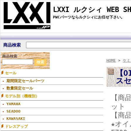
LXXI ルクシィ WEB SH
PWCパーツならルクシィにお任せ下さい。
商品検索
商品検索
HOME
>
ケミ
【O
セール
スセ
期間限定セールパーツ
数量限定セール
【商
モデル別（機種別）
YAMAHA
ット
SEADOO
【商
KAWASAKI
★オイ
ドレスアップ