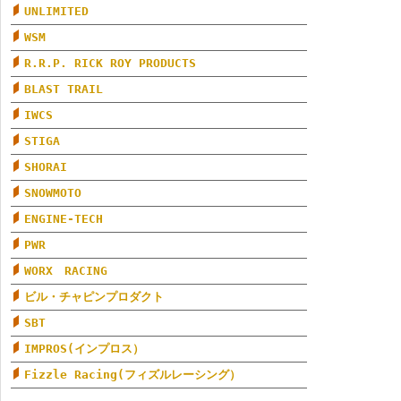
UNLIMITED
WSM
R.R.P. RICK ROY PRODUCTS
BLAST TRAIL
IWCS
STIGA
SHORAI
SNOWMOTO
ENGINE-TECH
PWR
WORX RACING
ビル・チャピンプロダクト
SBT
IMPROS(インプロス）
Fizzle Racing(フィズルレーシング）