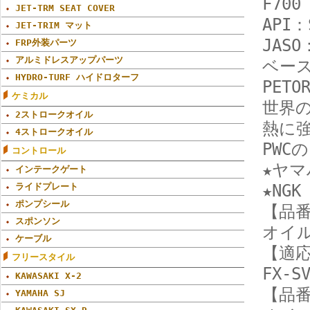
F700
JET-TRM SEAT COVER
API：
JET-TRIM マット
JASO
FRP外装パーツ
アルミドレスアップパーツ
ベー
HYDRO-TURF ハイドロターフ
PET
ケミカル
世界
2ストロークオイル
熱に
4ストロークオイル
PW
コントロール
★ヤマ
インテークゲート
ライドプレート
★NG
ポンプシール
【品番】
スポンソン
オイル
ケーブル
【適応
フリースタイル
FX-S
KAWASAKI X-2
【品番】
YAMAHA SJ