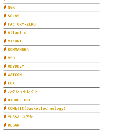
NGK
SOLAS
FACTORY-ZERO
Atlantis
MIKUNI
KOMMANDER
MSD
ODYDDEY
WATCON
FOX
ルクシィセレクト
HYDRO-TURF
COMETIC(GasketTechnology）
YUASA ユアサ
REGAR