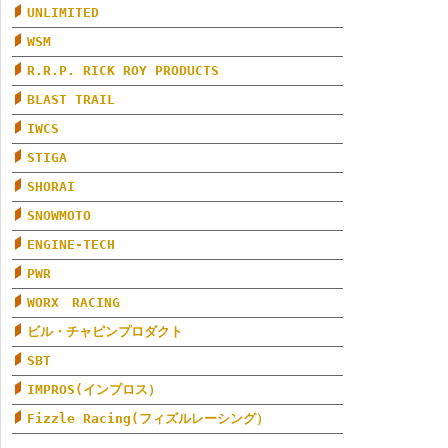
UNLIMITED
WSM
R.R.P. RICK ROY PRODUCTS
BLAST TRAIL
IWCS
STIGA
SHORAI
SNOWMOTO
ENGINE-TECH
PWR
WORX RACING
ビル・チャピンプロダクト
SBT
IMPROS(インプロス）
Fizzle Racing(フィズルレーシング）