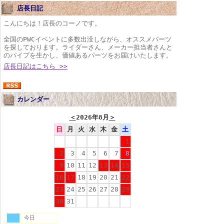
店長日記
こんにちは！店長のコーノです。
全国のPWCイベントに多数出没しながら、オススメパーツ
を探しております。ライダーさん、メーカー担当者さんと
のパイプを生かし、価値あるパーツをお届けいたします。
店長日記はこちら >>
カレンダー
＜
2026年8月
＞
日
月
火
水
木
金
土
1
2
3
4
5
6
7
8
9
10
11
12
13
14
15
16
17
18
19
20
21
22
23
24
25
26
27
28
29
30
31
今日