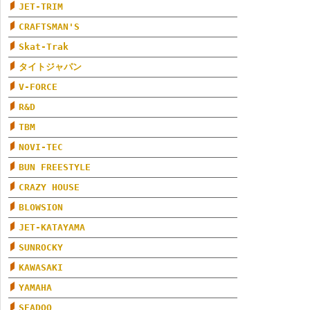
JET-TRIM
CRAFTSMAN'S
Skat-Trak
タイトジャパン
V-FORCE
R&D
TBM
NOVI-TEC
BUN FREESTYLE
CRAZY HOUSE
BLOWSION
JET-KATAYAMA
SUNROCKY
KAWASAKI
YAMAHA
SEADOO