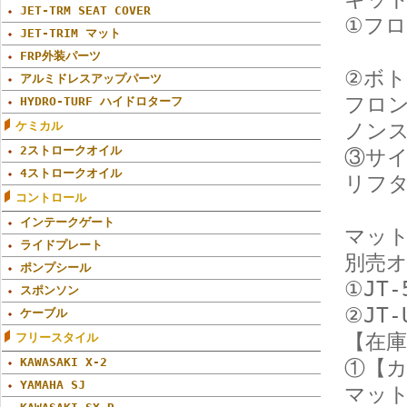
JET-TRM SEAT COVER
①フロ
JET-TRIM マット
FRP外装パーツ
②ボト
アルミドレスアップパーツ
フロン
HYDRO-TURF ハイドロターフ
ケミカル
ノン
2ストロークオイル
③サイ
4ストロークオイル
リフ
コントロール
インテークゲート
マット
ライドプレート
別売
ポンプシール
①JT
スポンソン
②JT
ケーブル
【在
フリースタイル
KAWASAKI X-2
①【カ
YAMAHA SJ
マッ