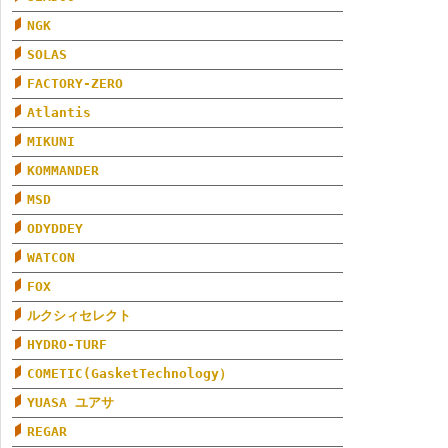
NGK
SOLAS
FACTORY-ZERO
Atlantis
MIKUNI
KOMMANDER
MSD
ODYDDEY
WATCON
FOX
ルクシィセレクト
HYDRO-TURF
COMETIC(GasketTechnology）
YUASA ユアサ
REGAR