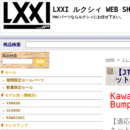
LXXI ルクシィ WEB SH
PWCパーツならルクシィにお任せ下さい。
商品検索
商品検索
HOME
>
ドレ
【JT
セール
ッ
期間限定セールパーツ
数量限定セール
Kaw
モデル別（機種別）
Bu
YAMAHA
SEADOO
KAWASAKI
【適応機
ドレスアップ
キッ