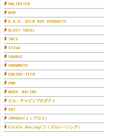
UNLIMITED
WSM
R.R.P. RICK ROY PRODUCTS
BLAST TRAIL
IWCS
STIGA
SHORAI
SNOWMOTO
ENGINE-TECH
PWR
WORX RACING
ビル・チャピンプロダクト
SBT
IMPROS(インプロス）
Fizzle Racing(フィズルレーシング）