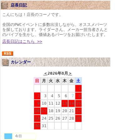
店長日記
こんにちは！店長のコーノです。
全国のPWCイベントに多数出没しながら、オススメパーツ
を探しております。ライダーさん、メーカー担当者さんと
のパイプを生かし、価値あるパーツをお届けいたします。
店長日記はこちら >>
カレンダー
＜
2026年8月
＞
日
月
火
水
木
金
土
1
2
3
4
5
6
7
8
9
10
11
12
13
14
15
16
17
18
19
20
21
22
23
24
25
26
27
28
29
30
31
今日