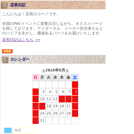
店長日記
こんにちは！店長のコーノです。
全国のPWCイベントに多数出没しながら、オススメパーツ
を探しております。ライダーさん、メーカー担当者さんと
のパイプを生かし、価値あるパーツをお届けいたします。
店長日記はこちら >>
カレンダー
＜
2026年8月
＞
日
月
火
水
木
金
土
1
2
3
4
5
6
7
8
9
10
11
12
13
14
15
16
17
18
19
20
21
22
23
24
25
26
27
28
29
30
31
今日