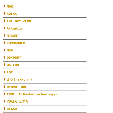
NGK
SOLAS
FACTORY-ZERO
Atlantis
MIKUNI
KOMMANDER
MSD
ODYDDEY
WATCON
FOX
ルクシィセレクト
HYDRO-TURF
COMETIC(GasketTechnology）
YUASA ユアサ
REGAR