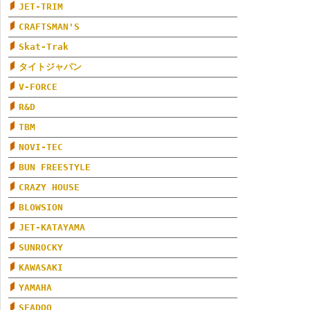
JET-TRIM
CRAFTSMAN'S
Skat-Trak
タイトジャパン
V-FORCE
R&D
TBM
NOVI-TEC
BUN FREESTYLE
CRAZY HOUSE
BLOWSION
JET-KATAYAMA
SUNROCKY
KAWASAKI
YAMAHA
SEADOO