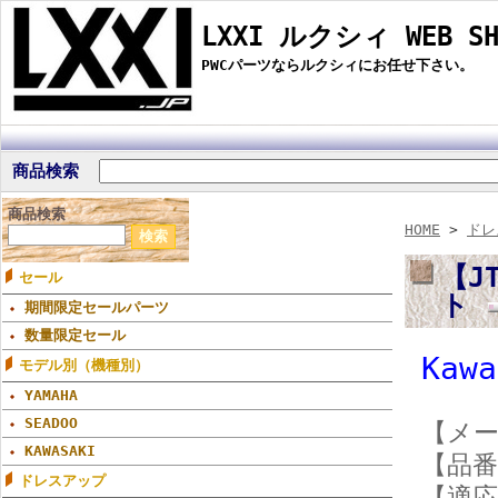
LXXI ルクシィ WEB SH
PWCパーツならルクシィにお任せ下さい。
商品検索
商品検索
HOME
>
ドレ
【JT
セール
ト
期間限定セールパーツ
数量限定セール
Kaw
モデル別（機種別）
YAMAHA
SEADOO
【メー
KAWASAKI
【品番】
ドレスアップ
【適応機