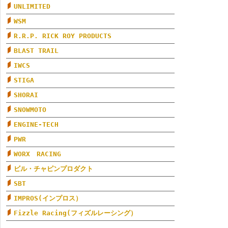
UNLIMITED
WSM
R.R.P. RICK ROY PRODUCTS
BLAST TRAIL
IWCS
STIGA
SHORAI
SNOWMOTO
ENGINE-TECH
PWR
WORX RACING
ビル・チャピンプロダクト
SBT
IMPROS(インプロス）
Fizzle Racing(フィズルレーシング）