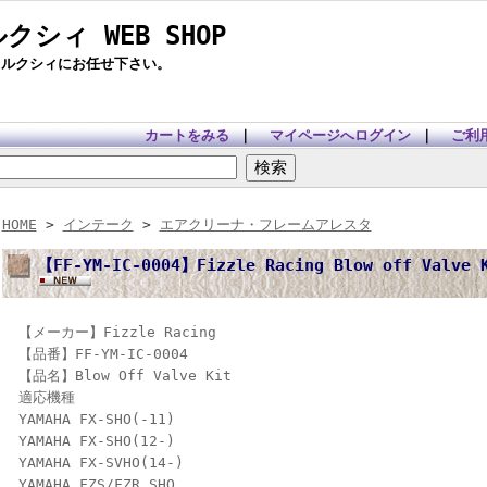
ルクシィ WEB SHOP
らルクシィにお任せ下さい。
カートをみる
｜
マイページへログイン
｜
ご利
HOME
>
インテーク
>
エアクリーナ・フレームアレスタ
【FF-YM-IC-0004】Fizzle Racing Blow off Valve K
【メーカー】Fizzle Racing
【品番】FF-YM-IC-0004
【品名】Blow Off Valve Kit
適応機種
YAMAHA FX-SHO(-11)
YAMAHA FX-SHO(12-)
YAMAHA FX-SVHO(14-)
YAMAHA FZS/FZR SHO