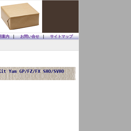
用案内
｜
お問い合せ
｜
サイトマップ
it Yam GP/FZ/FX SHO/SVHO