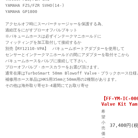
YAMAHA FZS/FZR SVHO(14-)
YAMAHA GP1800
アクセルオフ時にスーパーチャージャーを保護する為、
過給圧をにがすブローオフバルブキット
※バキュームホースは必ずインテークマニホールドに
フィッティングを加工取付して接続するか
別売【RY12110-VPA】 バキュームポートアダプターを使用して
センサーとインテークマニホールドの間にアダプターを取付そこから
バキュームホースをバルブに接続して下さい。
ブローオフバルブ・ホースカラーをお選び頂けます。
通常在庫はTurboSmart 50mm Blowoff Valve・ブラックホース
補修用ホース単品はHKS用35mmと50mm用の2種類があります。
その他は海外取り寄せ3-4週間にてお取り寄せ
【FF-YM-IC-00
Valve Kit Yam
希
望
小
37,400円(
売
価