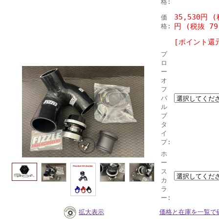
格:
35,530円 
価
円 (税抜 79
格:
[ポイント還元
ブ
ロ
ー
オ
フ
バ
ル
ブ
タ
イ
プ:
ホ
ー
ス
カ
ラ
ー:
拡大表示
価格と在庫を一覧で