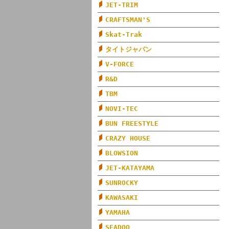
JET-TRIM
CRAFTSMAN'S
Skat-Trak
タイトジャパン
V-FORCE
R&D
TBM
NOVI-TEC
BUN FREESTYLE
CRAZY HOUSE
BLOWSION
JET-KATAYAMA
SUNROCKY
KAWASAKI
YAMAHA
SEADOO