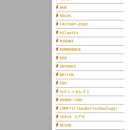
NGK
SOLAS
FACTORY-ZERO
Atlantis
MIKUNI
KOMMANDER
MSD
ODYDDEY
WATCON
FOX
ルクシィセレクト
HYDRO-TURF
COMETIC(GasketTechnology）
YUASA ユアサ
REGAR