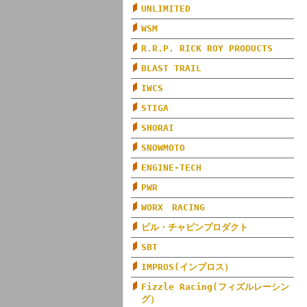
UNLIMITED
WSM
R.R.P. RICK ROY PRODUCTS
BLAST TRAIL
IWCS
STIGA
SHORAI
SNOWMOTO
ENGINE-TECH
PWR
WORX RACING
ビル・チャピンプロダクト
SBT
IMPROS(インプロス）
Fizzle Racing(フィズルレーシン
グ）