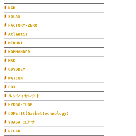
NGK
SOLAS
FACTORY-ZERO
Atlantis
MIKUNI
KOMMANDER
MSD
ODYDDEY
WATCON
FOX
ルクシィセレクト
HYDRO-TURF
COMETIC(GasketTechnology）
YUASA ユアサ
REGAR