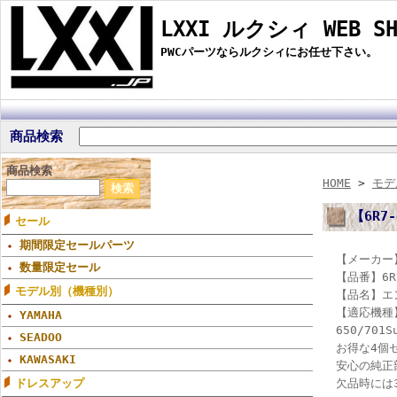
LXXI ルクシィ WEB SH
PWCパーツならルクシィにお任せ下さい。
商品検索
商品検索
HOME
>
モデ
【6R7
セール
期間限定セールパーツ
【メーカー】
数量限定セール
【品番】6R7
モデル別（機種別）
【品名】エ
【適応機種】
YAMAHA
650/701
SEADOO
お得な4個
KAWASAKI
安心の純正
欠品時には
ドレスアップ