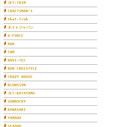
JET-TRIM
CRAFTSMAN'S
Skat-Trak
タイトジャパン
V-FORCE
R&D
TBM
NOVI-TEC
BUN FREESTYLE
CRAZY HOUSE
BLOWSION
JET-KATAYAMA
SUNROCKY
KAWASAKI
YAMAHA
SEADOO