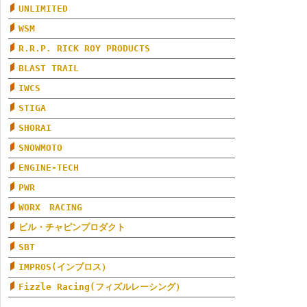
UNLIMITED
WSM
R.R.P. RICK ROY PRODUCTS
BLAST TRAIL
IWCS
STIGA
SHORAI
SNOWMOTO
ENGINE-TECH
PWR
WORX RACING
ビル・チャピンプロダクト
SBT
IMPROS(インプロス）
Fizzle Racing(フィズルレーシング）