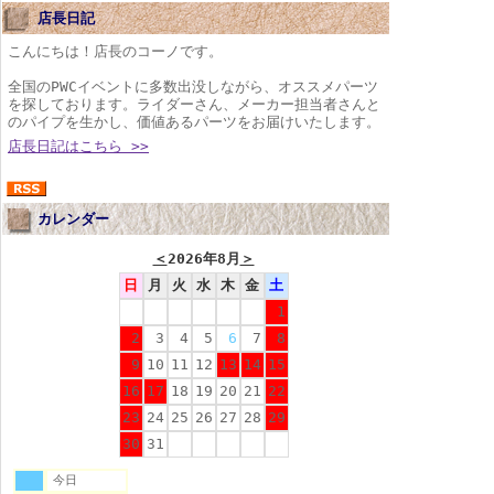
店長日記
こんにちは！店長のコーノです。
全国のPWCイベントに多数出没しながら、オススメパーツ
を探しております。ライダーさん、メーカー担当者さんと
のパイプを生かし、価値あるパーツをお届けいたします。
店長日記はこちら >>
カレンダー
＜
2026年8月
＞
日
月
火
水
木
金
土
1
2
3
4
5
6
7
8
9
10
11
12
13
14
15
16
17
18
19
20
21
22
23
24
25
26
27
28
29
30
31
今日