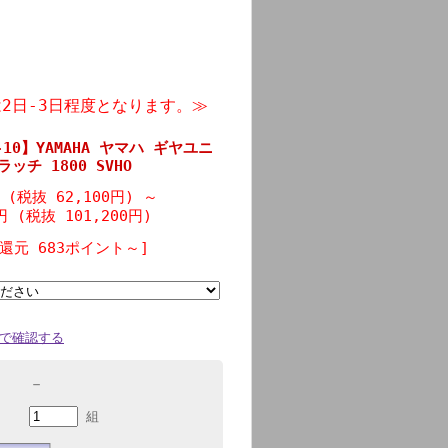
2日-3日程度となります。≫
0-10】YAMAHA ヤマハ ギヤユニ
ッチ 1800 SVHO
円 (税抜 62,100円)
～
0円 (税抜 101,200円)
還元 683ポイント～]
で確認する
－
組