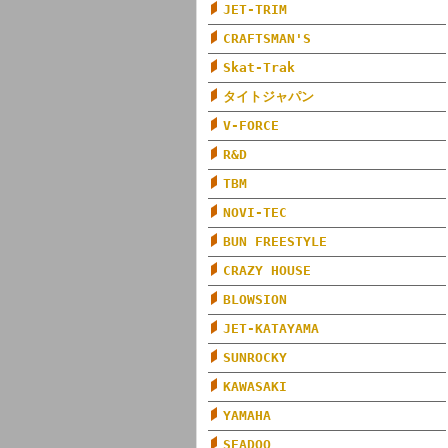
JET-TRIM
CRAFTSMAN'S
Skat-Trak
タイトジャパン
V-FORCE
R&D
TBM
NOVI-TEC
BUN FREESTYLE
CRAZY HOUSE
BLOWSION
JET-KATAYAMA
SUNROCKY
KAWASAKI
YAMAHA
SEADOO