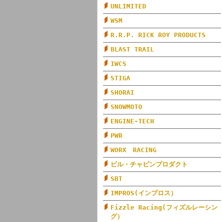
UNLIMITED
WSM
R.R.P. RICK ROY PRODUCTS
BLAST TRAIL
IWCS
STIGA
SHORAI
SNOWMOTO
ENGINE-TECH
PWR
WORX RACING
ビル・チャピンプロダクト
SBT
IMPROS(インプロス）
Fizzle Racing(フィズルレーシン
グ）