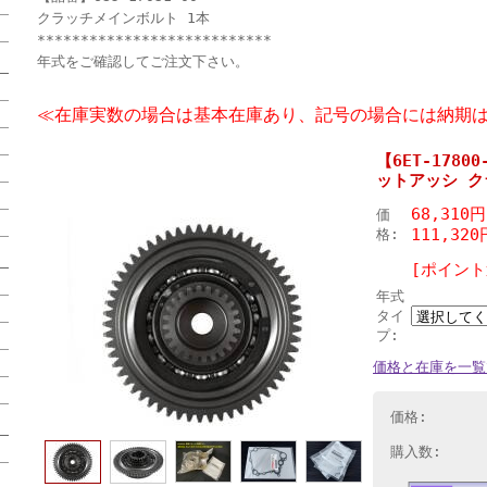
クラッチメインボルト 1本
***************************
年式をご確認してご注文下さい。
≪在庫実数の場合は基本在庫あり、記号の場合には納期は
【6ET-1780
ットアッシ クラ
68,310
価
111,32
格:
[ポイント
年式
タイ
プ:
価格と在庫を一覧
価格:
購入数: