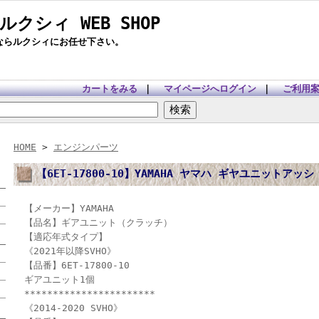
 ルクシィ WEB SHOP
ツならルクシィにお任せ下さい。
カートをみる
｜
マイページへログイン
｜
ご利用
HOME
>
エンジンパーツ
【6ET-17800-10】YAMAHA ヤマハ ギヤユニットアッシ
【メーカー】YAMAHA
【品名】ギアユニット（クラッチ）
【適応年式タイプ】
《2021年以降SVHO》
【品番】6ET-17800-10
ギアユニット1個
***********************
《2014-2020 SVHO》