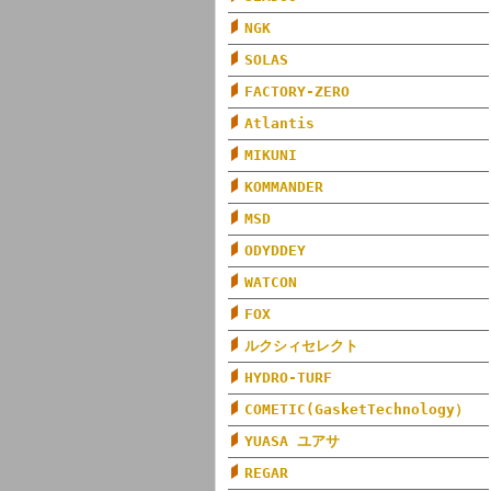
NGK
SOLAS
FACTORY-ZERO
Atlantis
MIKUNI
KOMMANDER
MSD
ODYDDEY
WATCON
FOX
ルクシィセレクト
HYDRO-TURF
COMETIC(GasketTechnology）
YUASA ユアサ
REGAR