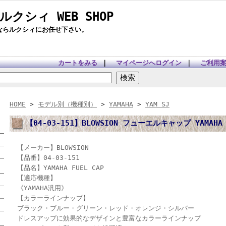
 ルクシィ WEB SHOP
ツならルクシィにお任せ下さい。
カートをみる
｜
マイページへログイン
｜
ご利用
HOME
>
モデル別（機種別）
>
YAMAHA
>
YAM SJ
【04-03-151】BLOWSION フューエルキャップ YAMAHA
【メーカー】BLOWSION
【品番】04-03-151
【品名】YAMAHA FUEL CAP
【適応機種】
《YAMAHA汎用》
【カラーラインナップ】
ブラック・ブルー・グリーン・レッド・オレンジ・シルバー
ドレスアップに効果的なデザインと豊富なカラーラインナップ