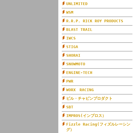
UNLIMITED
WSM
R.R.P. RICK ROY PRODUCTS
BLAST TRAIL
IWCS
STIGA
SHORAI
SNOWMOTO
ENGINE-TECH
PWR
WORX RACING
ビル・チャピンプロダクト
SBT
IMPROS(インプロス）
Fizzle Racing(フィズルレーシン
グ）