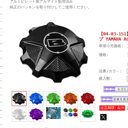
アルミビレット製アルマイト処理済み
純正のパッキンを取り付けしてご使用ください。
【04-03-15
プ YAMAHA A
希望小売価格:
価格:
品番/カラ－:
購入数: