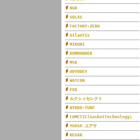
NGK
SOLAS
FACTORY-ZERO
Atlantis
MIKUNI
KOMMANDER
MSD
ODYDDEY
WATCON
FOX
ルクシィセレクト
HYDRO-TURF
COMETIC(GasketTechnology）
YUASA ユアサ
REGAR