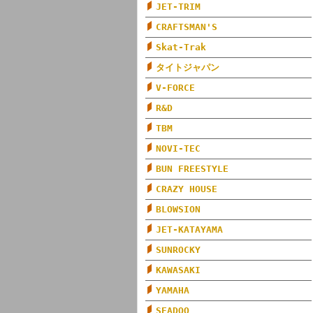
JET-TRIM
CRAFTSMAN'S
Skat-Trak
タイトジャパン
V-FORCE
R&D
TBM
NOVI-TEC
BUN FREESTYLE
CRAZY HOUSE
BLOWSION
JET-KATAYAMA
SUNROCKY
KAWASAKI
YAMAHA
SEADOO