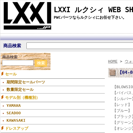
LXXI ルクシィ WEB SH
PWCパーツならルクシィにお任せ下さい。
商品検索
商品検索
HOME
>
ウォ
【04-
セール
期間限定セールパーツ
【BLOWSI
数量限定セール
【バイパスノ
モデル別（機種別）
【シルバー
【レッド】
YAMAHA
【ブルー】
SEADOO
【ブラック
KAWASAKI
【グリーン
【オレンジ
ドレスアップ