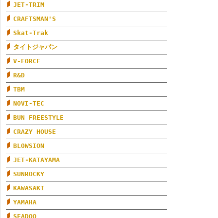
JET-TRIM
CRAFTSMAN'S
Skat-Trak
タイトジャパン
V-FORCE
R&D
TBM
NOVI-TEC
BUN FREESTYLE
CRAZY HOUSE
BLOWSION
JET-KATAYAMA
SUNROCKY
KAWASAKI
YAMAHA
SEADOO