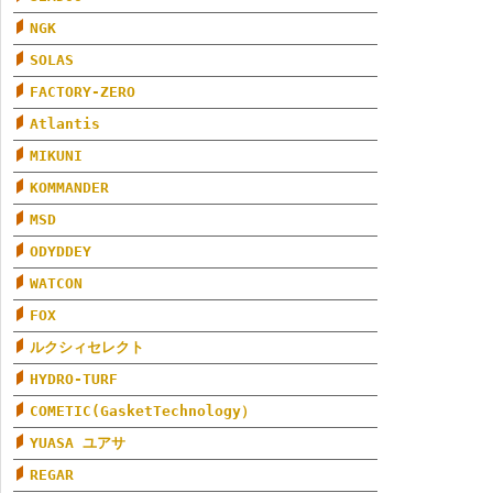
NGK
SOLAS
FACTORY-ZERO
Atlantis
MIKUNI
KOMMANDER
MSD
ODYDDEY
WATCON
FOX
ルクシィセレクト
HYDRO-TURF
COMETIC(GasketTechnology）
YUASA ユアサ
REGAR