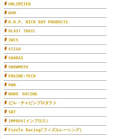
UNLIMITED
WSM
R.R.P. RICK ROY PRODUCTS
BLAST TRAIL
IWCS
STIGA
SHORAI
SNOWMOTO
ENGINE-TECH
PWR
WORX RACING
ビル・チャピンプロダクト
SBT
IMPROS(インプロス）
Fizzle Racing(フィズルレーシング）