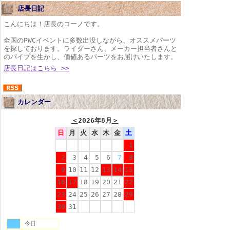
店長日記
こんにちは！店長のコーノです。
全国のPWCイベントに多数出没しながら、オススメパーツ
を探しております。ライダーさん、メーカー担当者さんと
のパイプを生かし、価値あるパーツをお届けいたします。
店長日記はこちら >>
カレンダー
＜
2026年8月
＞
日
月
火
水
木
金
土
1
2
3
4
5
6
7
8
9
10
11
12
13
14
15
16
17
18
19
20
21
22
23
24
25
26
27
28
29
30
31
今日