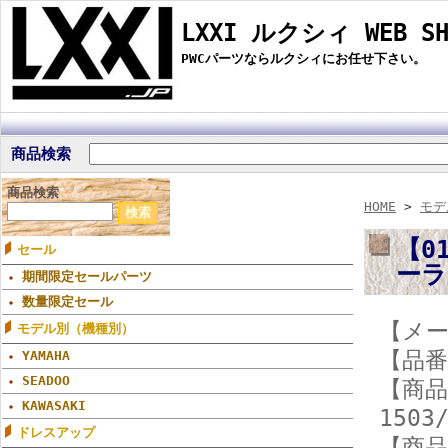
LXXI ルクシィ WEB SH
PWCパーツならルクシィにお任せ下さい。
商品検索
商品検索
HOME
>
モデ
【01
セール
ーラー
期間限定セールパーツ
数量限定セール
【メー
モデル別（機種別）
【品番】
YAMAHA
SEADOO
【商品
KAWASAKI
1503
ドレスアップ
【商品