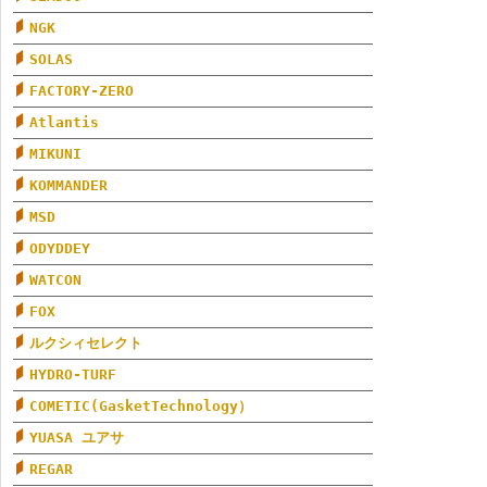
NGK
SOLAS
FACTORY-ZERO
Atlantis
MIKUNI
KOMMANDER
MSD
ODYDDEY
WATCON
FOX
ルクシィセレクト
HYDRO-TURF
COMETIC(GasketTechnology）
YUASA ユアサ
REGAR