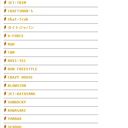
JET-TRIM
CRAFTSMAN'S
Skat-Trak
タイトジャパン
V-FORCE
R&D
TBM
NOVI-TEC
BUN FREESTYLE
CRAZY HOUSE
BLOWSION
JET-KATAYAMA
SUNROCKY
KAWASAKI
YAMAHA
SEADOO