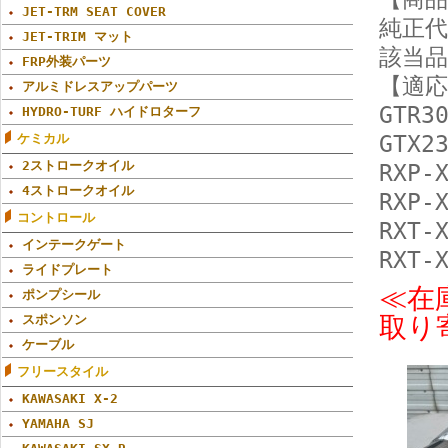
JET-TRM SEAT COVER
純正
JET-TRIM マット
該当品番
FRP外装パーツ
【適応
アルミドレスアップパーツ
GTR3
HYDRO-TURF ハイドロターフ
ケミカル
GTX2
2ストロークオイル
RXP-
4ストロークオイル
RXP-
コントロール
RXT-
インテークゲート
RXT-
ライドプレート
≪在
ポンプシール
取り
スポンソン
ケーブル
フリースタイル
KAWASAKI X-2
YAMAHA SJ