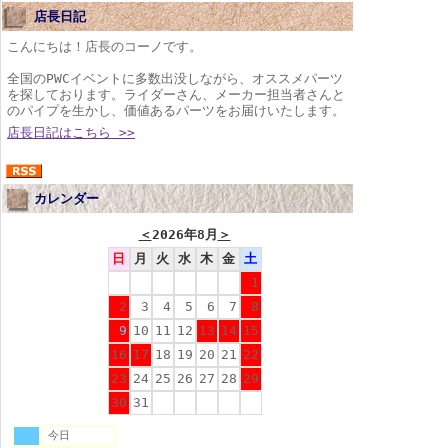
店長日記
こんにちは！店長のコーノです。
全国のPWCイベントに多数出没しながら、オススメパーツ
を探しております。ライダーさん、メーカー担当者さんと
のパイプを生かし、価値あるパーツをお届けいたします。
店長日記はこちら >>
カレンダー
＜
2026年8月
＞
日
月
火
水
木
金
土
1
2
3
4
5
6
7
8
9
10
11
12
13
14
15
16
17
18
19
20
21
22
23
24
25
26
27
28
29
30
31
今日