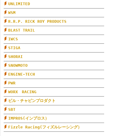
UNLIMITED
WSM
R.R.P. RICK ROY PRODUCTS
BLAST TRAIL
IWCS
STIGA
SHORAI
SNOWMOTO
ENGINE-TECH
PWR
WORX RACING
ビル・チャピンプロダクト
SBT
IMPROS(インプロス）
Fizzle Racing(フィズルレーシング）