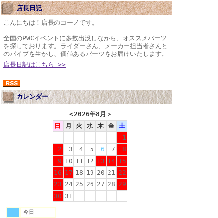
店長日記
こんにちは！店長のコーノです。
全国のPWCイベントに多数出没しながら、オススメパーツ
を探しております。ライダーさん、メーカー担当者さんと
のパイプを生かし、価値あるパーツをお届けいたします。
店長日記はこちら >>
カレンダー
＜
2026年8月
＞
日
月
火
水
木
金
土
1
2
3
4
5
6
7
8
9
10
11
12
13
14
15
16
17
18
19
20
21
22
23
24
25
26
27
28
29
30
31
今日