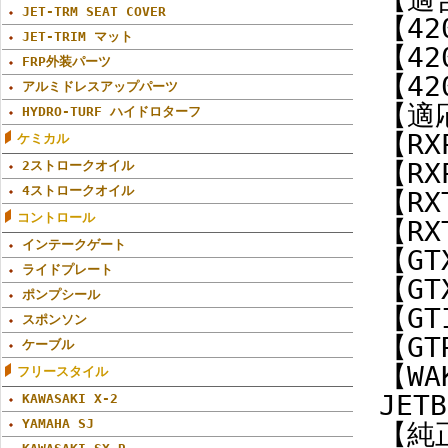
JET-TRM SEAT COVER
【42
JET-TRIM マット
【42
FRP外装パーツ
【42
アルミドレスアップパーツ
【適
HYDRO-TURF ハイドロターフ
【RX
ケミカル
【RX
2ストロークオイル
4ストロークオイル
【RX
コントロール
【RX
インテークゲート
【GT
ライドプレート
【GT
ポンプシール
【GT
スポンソン
【GT
ケーブル
【WA
フリースタイル
JET
KAWASAKI X-2
YAMAHA SJ
【純