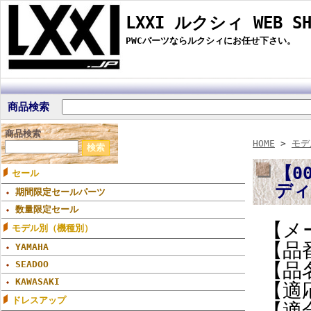
LXXI ルクシィ WEB SH
PWCパーツならルクシィにお任せ下さい。
商品検索
商品検索
HOME
>
モデ
【0
セール
デ
期間限定セールパーツ
数量限定セール
【メ
モデル別（機種別）
【品番
YAMAHA
SEADOO
【品
KAWASAKI
【適応
ドレスアップ
【適