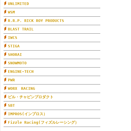
UNLIMITED
WSM
R.R.P. RICK ROY PRODUCTS
BLAST TRAIL
IWCS
STIGA
SHORAI
SNOWMOTO
ENGINE-TECH
PWR
WORX RACING
ビル・チャピンプロダクト
SBT
IMPROS(インプロス）
Fizzle Racing(フィズルレーシング）