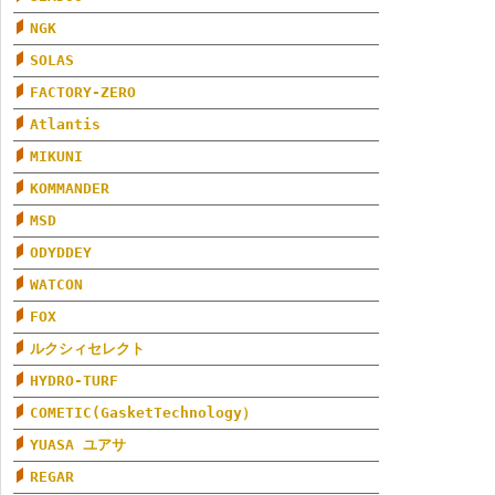
NGK
SOLAS
FACTORY-ZERO
Atlantis
MIKUNI
KOMMANDER
MSD
ODYDDEY
WATCON
FOX
ルクシィセレクト
HYDRO-TURF
COMETIC(GasketTechnology）
YUASA ユアサ
REGAR