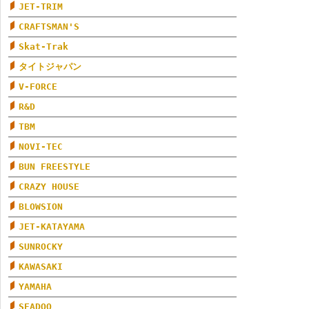
JET-TRIM
CRAFTSMAN'S
Skat-Trak
タイトジャパン
V-FORCE
R&D
TBM
NOVI-TEC
BUN FREESTYLE
CRAZY HOUSE
BLOWSION
JET-KATAYAMA
SUNROCKY
KAWASAKI
YAMAHA
SEADOO